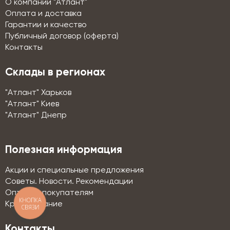
О компании "Атлант"
Оплата и доставка
Гарантии и качество
Публичный договор (оферта)
Контакты
Склады в регионах
"Атлант" Харьков
"Атлант" Киев
"Атлант" Днепр
Полезная информация
Акции и специальные предложения
Советы. Новости. Рекомендации
Оптовым покупателям
КНОПКА
Кредитование
СВЯЗИ
Контакты