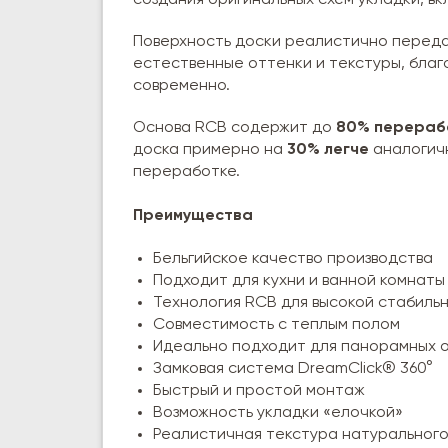
создания оригинальных схем укладки, в
Поверхность доски реалистично переда
естественные оттенки и текстуры, благ
современно.
Основа RCB содержит до
80% перераб
доска примерно на
30% легче
аналогич
переработке.
Преимущества
Бельгийское качество производства
Подходит для кухни и ванной комнаты
Технология RCB для высокой стабиль
Совместимость с теплым полом
Идеально подходит для панорамных 
Замковая система DreamClick® 360°
Быстрый и простой монтаж
Возможность укладки «елочкой»
Реалистичная текстура натуральног