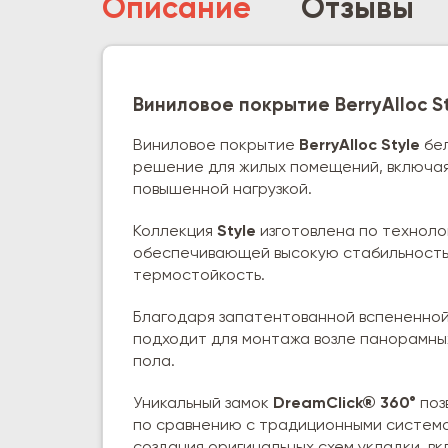
Описание
Отзывы
Виниловое покрытие BerryAlloc S
Виниловое покрытие
BerryAlloc Style
бел
решение для жилых помещений, включая 
повышенной нагрузкой.
Коллекция
Style
изготовлена по технол
обеспечивающей высокую стабильность,
термостойкость.
Благодаря запатентованной вспененной
подходит для монтажа возле панорамных
пола.
Уникальный замок
DreamClick® 360°
поз
по сравнению с традиционными система