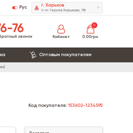
г. Харьков
Рус
п-кт. Героев Харькова, 118
6-76
0
братный звонок
Кабинет
0.00грн.
ка
Оптовым покупателям
мм)
Код покупателя:
153602-1234595