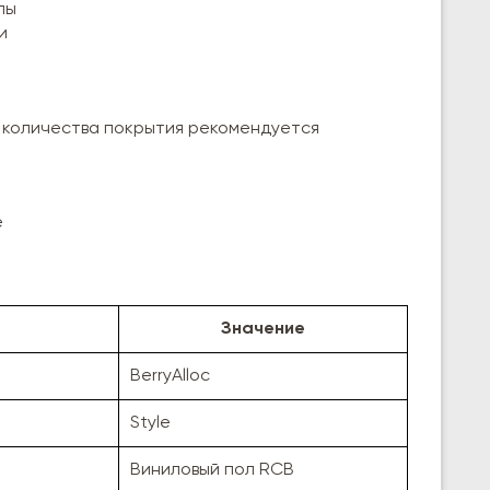
лы
и
 количества покрытия рекомендуется
е
Значение
BerryAlloc
Style
Виниловый пол RCB