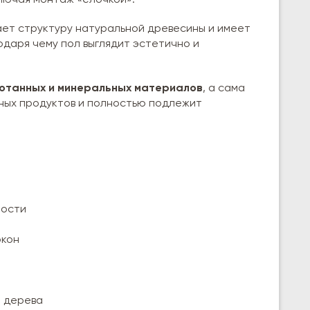
ключая монтаж «елочкой».
ет структуру натуральной древесины и имеет
одаря чему пол выглядит эстетично и
отанных и минеральных материалов
, а сама
ных продуктов и полностью подлежит
ности
окон
о дерева