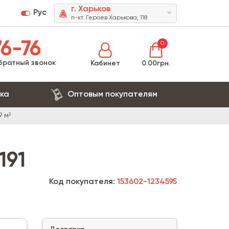
г. Харьков
Рус
п-кт. Героев Харькова, 118
6-76
0
братный звонок
Кабинет
0.00грн.
ка
Оптовым покупателям
9 м²
191
Код покупателя:
153602-1234595