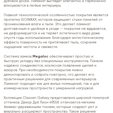
дубовой доски. Ламинат выглядит элегантно и гармонично
вписывается в любые интерьеры.
Главной технологической особенностью покрытия является
пропитка ISOWAXX, которая защищает стыки панелей от
проникновения влаги и пыли. Это делает ламинат
долговечным и удобным в уходе — покрытие не вздувается,
не деформируется и не теряет эстетичного вида даже
спустя годы использования. Благодаря антистатическому
эффекту поверхность не притягивает пыль, сохраняя
ощущение чистоты и свежести.
Система замков
Megaloc
обеспечивает простую и
быструю укладку без специальных инструментов. Панели
надёжно соединяются, исключая появление щелей и
зазоров. При необходимости покрытие можно
демонтировать и собрать повторно, что делает его
практичным решением для современных интерьеров.
Ламинат подходит как для жилых помещений, так и для
коммерческих пространств с умеренной нагрузкой.
Коллекция Classen Galaxy представлена широкой палитрой
оттенков. Декор Дуб Лион 49558 отличается мягкими
бежево-деревянными тонами, которые создают уют и
визуально расширяют пространство. Такое решение