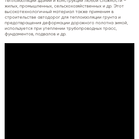
теплоизоляции зданий и конструкций любой сложности –
жилых, промышленных, сельскохозяйственных и др. Этот
высокотехнологичный материал также применим в
строительстве автодорог для теплоизоляции грунта и
предотвращения деформации дорожного полотна зимой,
используется при утеплении трубопроводных трасс,
фундаментов, подвалов и др.