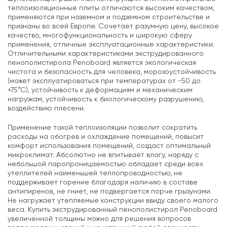
теплоизоляционные плиты отличаются высоким качеством,
применяются при наземном и подземном строительстве и
признаны во всей Европе. Сочетает разумную цену, высокое
качество, многофункциональность и широкую сферу
применения, отличные эксплуатационные характеристики.
Отличительными характеристиками экструдированного
пенополистирола Penoboard является экологическая
чистота и безопасность для человека, морозоустойчивость
(может эксплуатироваться при температурах от -50 до
+75°С), устойчивость к деформациям и механическим
нагрузкам, устойчивость к биологическому разрушению,
воздействию плесени.
Применение такой теплоизоляции позволит сократить
расходы на обогрев и охлаждение помещений, повысит
комфорт использования помещений, создаст оптимальный
микроклимат. Абсолютно не впитывает влагу, наряду с
небольшой паропроницаемостью обладает среди всех
утеплителей наименьшей теплопроводностью, не
поддерживает горение благодаря наличию в составе
антипиренов, не гниет, не подвергается порче грызунами.
Не нагружает утепляемые конструкции ввиду своего малого
веса. Купить экструдированный пенополистирол Penoboard
увеличенной толщины можно для решения вопросов