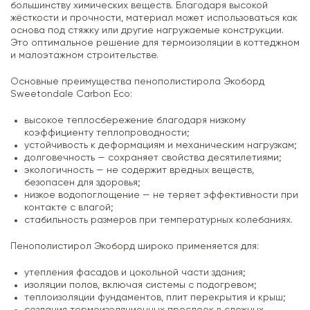
большинству химических веществ. Благодаря высокой
жёсткости и прочности, материал может использоваться как
основа под стяжку или другие нагружаемые конструкции.
Это оптимальное решение для термоизоляции в коттеджном
и малоэтажном строительстве.
Основные преимущества пенополистирола Экоборд
Sweetondale Carbon Eco:
высокое теплосбережение благодаря низкому
коэффициенту теплопроводности;
устойчивость к деформациям и механическим нагрузкам;
долговечность — сохраняет свойства десятилетиями;
экологичность — не содержит вредных веществ,
безопасен для здоровья;
низкое водопоглощение — не теряет эффективности при
контакте с влагой;
стабильность размеров при температурных колебаниях.
Пенополистирол Экоборд широко применяется для:
утепления фасадов и цокольной части здания;
изоляции полов, включая системы с подогревом;
теплоизоляции фундаментов, плит перекрытия и крыш;
создания термоизоляционных прослоек в сложных