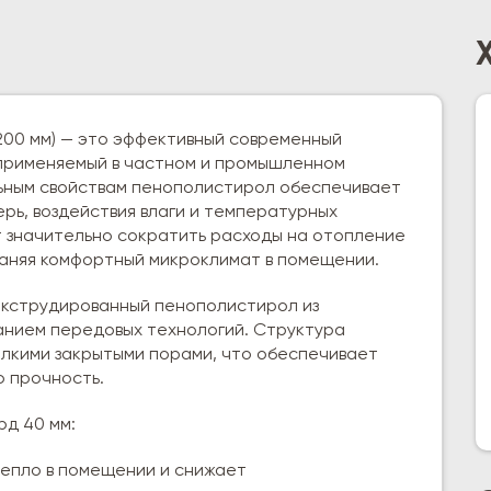
200 мм) — это эффективный современный
применяемый в частном и промышленном
льным свойствам пенополистирол обеспечивает
рь, воздействия влаги и температурных
т значительно сократить расходы на отопление
раняя комфортный микроклимат в помещении.
экструдированный пенополистирол из
анием передовых технологий. Структура
елкими закрытыми порами, что обеспечивает
 прочность.
д 40 мм:
тепло в помещении и снижает