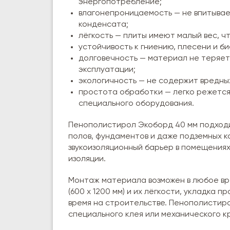
энергопотребление;
влагонепроницаемость — не впитывает
конденсата;
лёгкость — плиты имеют малый вес, 
устойчивость к гниению, плесени и б
долговечность — материал не теряет
эксплуатации;
экологичность — не содержит вредных
простота обработки — легко режется
специального оборудования.
Пенополистирол Экоборд 40 мм подходи
полов, фундаментов и даже подземных к
звукоизоляционный барьер в помещения
изоляции.
Монтаж материала возможен в любое вр
(600 х 1200 мм) и их лёгкости, укладка 
время на строительстве. Пенополистиро
специального клея или механического к