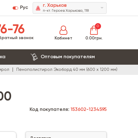
г. Харьков
Рус
п-кт. Героев Харькова, 118
6-76
0
братный звонок
Кабинет
0.00грн.
ка
Оптовым покупателям
ирол
Пенополистирол Экоборд 40 мм (600 х 1200 мм)
00
Код покупателя:
153602-1234595