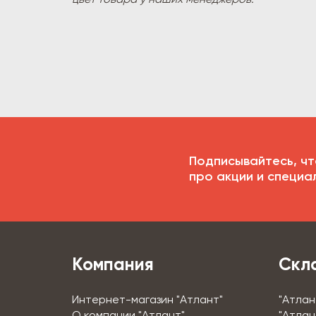
цвет товара у наших менеджеров.
Подписывайтесь, чт
про акции и специа
Компания
Скл
Интернет-магазин "Атлант"
"Атлан