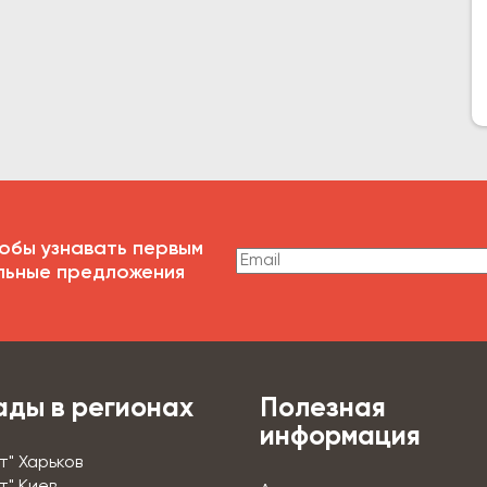
обы узнавать первым
льные предложения
ады в регионах
Полезная
информация
т" Харьков