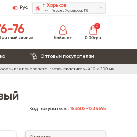
г. Харьков
Рус
п-кт. Героев Харькова, 118
6-76
0
братный звонок
Кабинет
0.00грн.
ка
Оптовым покупателям
юбель для пенопласта, гвоздь пластиковый 10 х 200 мм
овый
Код покупателя:
153602-1234595