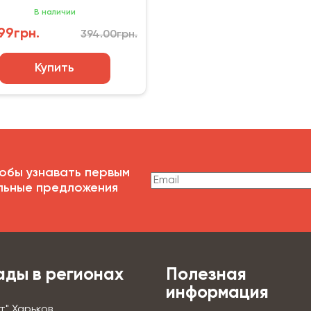
м²)
В наличии
99грн.
394.00грн.
Купить
обы узнавать первым
льные предложения
ады в регионах
Полезная
информация
т" Харьков