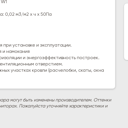
 W1
: 0,02 м3/м2 х ч х 50Па
 при установке и эксплуатации.
 и намокания
оизоляции и энергоэффективность построек.
вентиляционным отверстием.
ных участках кровли (расчелобки, скаты, окна
вара могут быть изменены производителем. Оттенки
ниторах. Пожалуйста уточняйте характеристики и