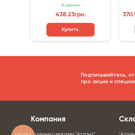
В наличии
438.23грн.
370.
Купить
Подписывайтесь, чт
про акции и специа
Компания
Скл
КНОПКА
Интернет-магазин "Атлант"
"Атлан