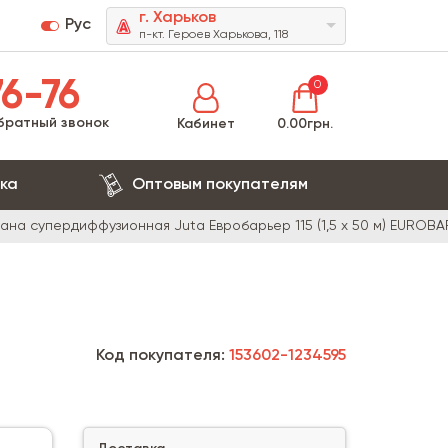
г. Харьков
Рус
п-кт. Героев Харькова, 118
6-76
0
братный звонок
Кабинет
0.00грн.
ка
Оптовым покупателям
на супердиффузионная Juta Евробарьер 115 (1,5 х 50 м) EUROBA
Код покупателя:
153602-1234595