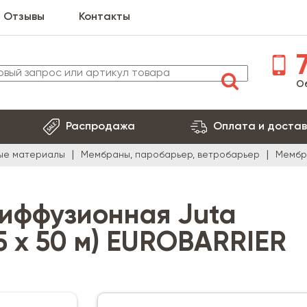
Отзывы
Контакты
7
О
Распродажа
Оплата и достав
ые материалы
Мембраны, паробарьер, ветробарьер
Мембра
иффузионная Juta
,5 х 50 м) EUROBARRIER