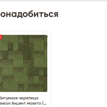
понадобиться
код: 144576
Я
Битумная черепица
аизол Акцент мохито (3