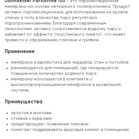
Dachdecker Paroactive 100
- это пароизоляционная
мембрана на основе нетканного полипропилена. Продукт
активно пароизоляционный, для использования на кровле,
стенах и полу в качестве паро регулятора
паропроникновенияю Благодаря современным
технологиям, активно сопротивляется водному пару и
избавляет от эффекта "пластикового пакета", что может
привести к образованию плесени и грибков.
Применение
мембрана разработана для чердаков, стен и потолков
рекомендуется для помещений, где генерируется
повышенное количество водяного пара
мембрана используется в комплекте с
высокопаропроницаемой мембраной в кровельной
системе
Преимущества
простая в монтаже
стойкая к коррозии
предотвращает появление плесени
помогает поддерживать здоровый климат в помещении