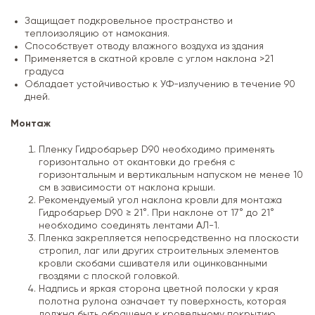
Защищает подкровельное пространство и
теплоизоляцию от намокания.
Способствует отводу влажного воздуха из здания
Применяется в скатной кровле с углом наклона >21
градуса
Обладает устойчивостью к УФ-излучению в течение 90
дней.
Монтаж
Пленку Гидробарьер D90 необходимо применять
горизонтально от окантовки до гребня с
горизонтальным и вертикальным напуском не менее 10
см в зависимости от наклона крыши.
Рекомендуемый угол наклона кровли для монтажа
Гидробарьер D90 ≥ 21°. При наклоне от 17° до 21°
необходимо соединять лентами АЛ-1.
Пленка закрепляется непосредственно на плоскости
стропил, лаг или других строительных элементов
кровли скобами сшивателя или оцинкованными
гвоздями с плоской головкой.
Надпись и яркая сторона цветной полоски у края
полотна рулона означает ту поверхность, которая
должна быть обращена к кровельному покрытию.