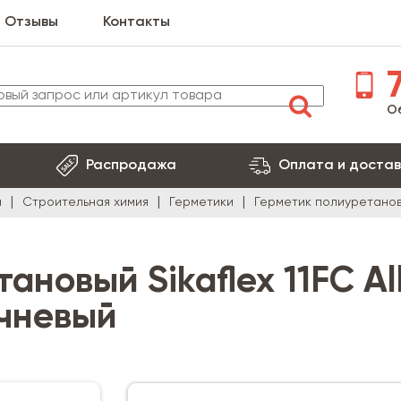
Отзывы
Контакты
7
О
Распродажа
Оплата и достав
я
Строительная химия
Герметики
Герметик полиуретановый
новый Sikaflex 11FC All
ичневый