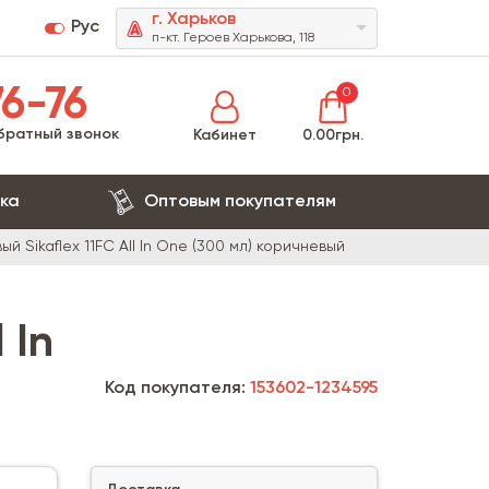
г. Харьков
Рус
п-кт. Героев Харькова, 118
6-76
0
братный звонок
Кабинет
0.00грн.
ка
Оптовым покупателям
 Sikaflex 11FC All In One (300 мл) коричневый
 In
Код покупателя:
153602-1234595