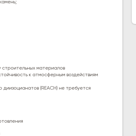
камень;
у строительных материалов
стойчивость к атмосферным воздействиям
 диизоцианатов (REACH) не требуется
готовления
²