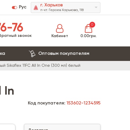
г. Харьков
Рус
п-кт. Героев Харькова, 118
6-76
0
братный звонок
Кабинет
0.00грн.
ка
Оптовым покупателям
 Sikaflex 11FC All In One (300 мл) белый
 In
Код покупателя:
153602-1234595