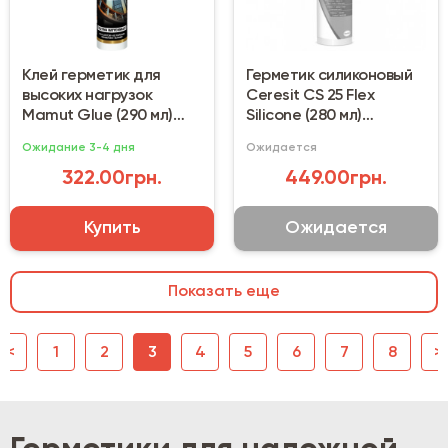
Клей герметик для
Герметик силиконовый
высоких нагрузок
Ceresit CS 25 Flex
Mamut Glue (290 мл)
Silicone (280 мл)
белый
ореховый
Ожидание 3-4 дня
Ожидается
322.00грн.
449.00грн.
Купить
Ожидается
Показать еще
|<
1
2
3
4
5
6
7
8
>|