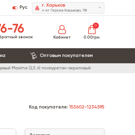
г. Харьков
Рус
п-кт. Героев Харькова, 118
6-76
0
братный звонок
Кабинет
0.00грн.
ка
Оптовым покупателям
цевый Maxima (2,5 л) полиуретан-акриловый
Код покупателя:
153602-1234595