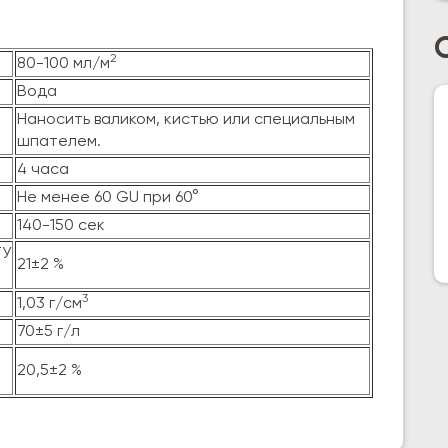
2
80-100 мл/м
Вода
Наносить валиком, кистью или специальным
шпателем.
4 часа
Не менее 60 GU при 60°
140-150 сек
ТУ
21±2 %
3
1,03 г/см
70±5 г/л
20,5±2 %