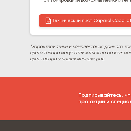
*При тонировании возможны незначител
Технический лист Caparol CapaLat
PDF
*Характеристики и комплектация данного то
цвета товара могут отличаться на разных мо
цвет товара у наших менеджеров.
Подписывайтесь, чт
про акции и специа