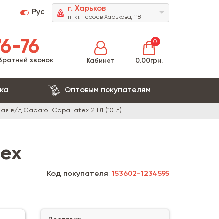
г. Харьков
Рус
п-кт. Героев Харькова, 118
6-76
0
братный звонок
Кабинет
0.00грн.
ка
Оптовым покупателям
я в/д Caparol CapaLatex 2 B1 (10 л)
tex
Код покупателя:
153602-1234595