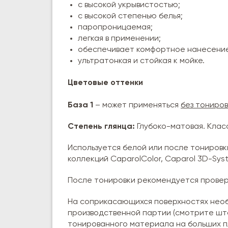
с высокой укрывистостью;
с высокой степенью белья;
паропроницаемая;
легкая в применении;
обеспечивает комфортное нанесение 
ультратонкая и стойкая к мойке.
Цветовые оттенки
База 1
– может применяться
без тониров
Степень глянца:
Глубоко-матовая. Класс
Используется белой или после тонировк
коллекций CaparolColor, Caparol 3D-Syst
После тонировки рекомендуется провер
На соприкасающихся поверхностях необ
производственной партии (смотрите шта
тонированного материала на больших 