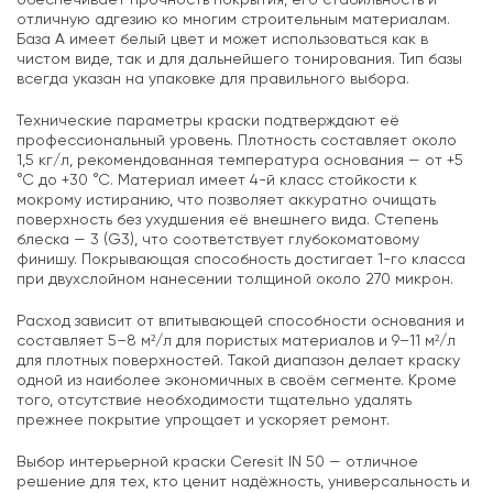
отличную адгезию ко многим строительным материалам.
База А имеет белый цвет и может использоваться как в
чистом виде, так и для дальнейшего тонирования. Тип базы
всегда указан на упаковке для правильного выбора.
Технические параметры краски подтверждают её
профессиональный уровень. Плотность составляет около
1,5 кг/л, рекомендованная температура основания — от +5
°С до +30 °С. Материал имеет 4-й класс стойкости к
мокрому истиранию, что позволяет аккуратно очищать
поверхность без ухудшения её внешнего вида. Степень
блеска — 3 (G3), что соответствует глубокоматовому
финишу. Покрывающая способность достигает 1-го класса
при двухслойном нанесении толщиной около 270 микрон.
Расход зависит от впитывающей способности основания и
составляет 5–8 м²/л для пористых материалов и 9–11 м²/л
для плотных поверхностей. Такой диапазон делает краску
одной из наиболее экономичных в своём сегменте. Кроме
того, отсутствие необходимости тщательно удалять
прежнее покрытие упрощает и ускоряет ремонт.
Выбор интерьерной краски Ceresit IN 50 — отличное
решение для тех, кто ценит надёжность, универсальность и