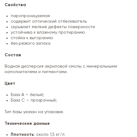
Свойства
паропроницаемая
содержит оптический отбеливатель
скрывает мелкие дефекты поверхности
устойчива к влажному протиранию
стойка к выгоранию
без резкого запаха
Состав
Водная дисперсия акриловой смолы с минеральными
наполнителями и пигментами.
Цвет
База А — белый;
База С — прозрачный;
Тип базы указан на упаковке.
Технические данные
Плотность:
около 1,5 кг/л