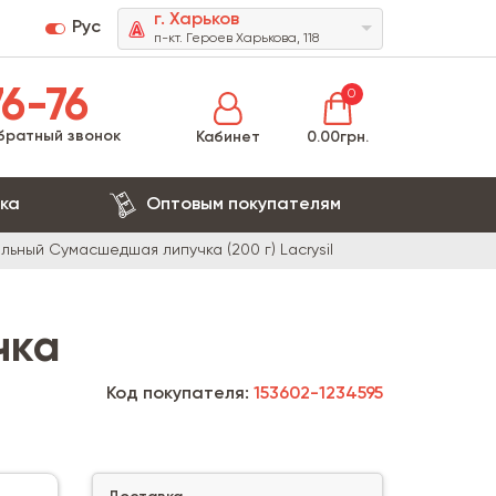
г. Харьков
Рус
п-кт. Героев Харькова, 118
6-76
0
братный звонок
Кабинет
0.00грн.
ка
Оптовым покупателям
льный Сумасшедшая липучка (200 г) Lacrysil
чка
Код покупателя:
153602-1234595