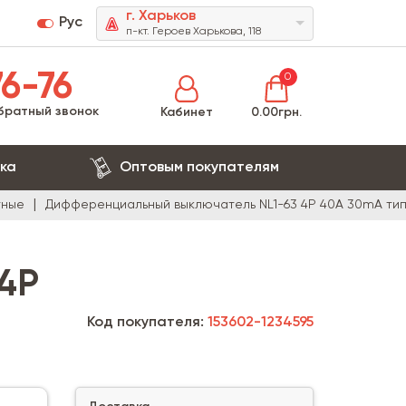
г. Харьков
Рус
п-кт. Героев Харькова, 118
6-76
0
братный звонок
Кабинет
0.00грн.
ка
Оптовым покупателям
тные
Дифференциальный выключатель NL1-63 4P 40A 30mA тип
4P
Код покупателя:
153602-1234595