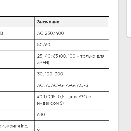
Значение
 В
AC 230/400
50/60
25; 40; 63 (80, 100 - только для
3P+N)
30, 100, 300
AC, A, AC-G, A-G, AC-S
≤0,1 (0,15-0,5 - для УЗО с
индексом S)
630
мыкания Inc,
6