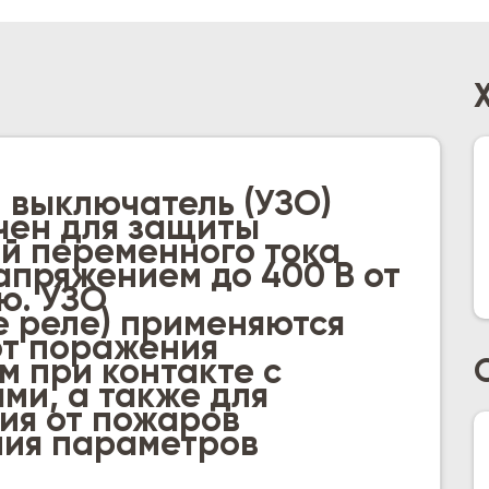
выключатель (УЗО)
чен для защиты
й переменного тока
напряжением до 400 В от
ю. УЗО
 реле) применяются
от поражения
м при контакте с
ми, а также для
ия от пожаров
ния параметров