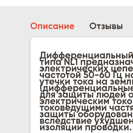
Описание
Отзывы
Дифференциальный 
типа NL1 предназна
электрических цепе
частотой 50-60 Гц 
утечки тока на земл
(дифференциальные
для защиты людей 
электрическим токо
токоведущими частя
защиты оборудован
вследствие ухудше
изоляции проводки.