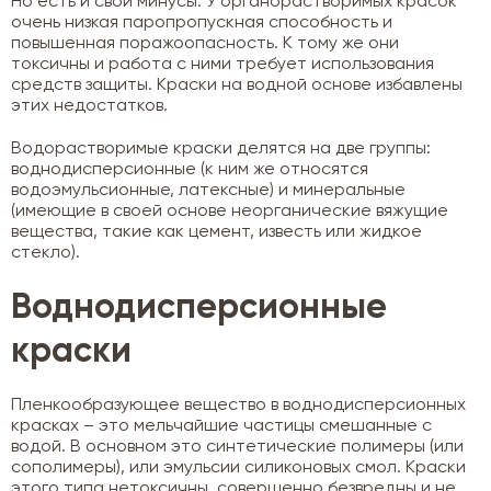
Но есть и свои минусы. У органорастворимых красок
очень низкая паропропускная способность и
повышенная поражоопасность. К тому же они
токсичны и работа с ними требует использования
средств защиты. Краски на водной основе избавлены
этих недостатков.
Водорастворимые краски делятся на две группы:
воднодисперсионные (к ним же относятся
водоэмульсионные, латексные) и минеральные
(имеющие в своей основе неорганические вяжущие
вещества, такие как цемент, известь или жидкое
стекло).
Воднодисперсионные
краски
Пленкообразующее вещество в воднодисперсионных
красках – это мельчайшие частицы смешанные с
водой. В основном это синтетические полимеры (или
сополимеры), или эмульсии силиконовых смол. Краски
этого типа нетоксичны, совершенно безвредны и не