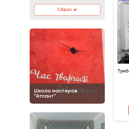
×
Сброс
Тумб
Школа мастеров
"Атлант"