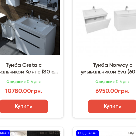
Тумба Greta с
Тумба Norway с
альником Канте (80 см)
умывальником Eva (60
2F
Ожидание 3-4 дня
Ожидание 3-4 дня
10780.00грн.
6950.00грн.
Купить
Купить
код: 108775
код:
АКАЗ
ПОД ЗАКАЗ