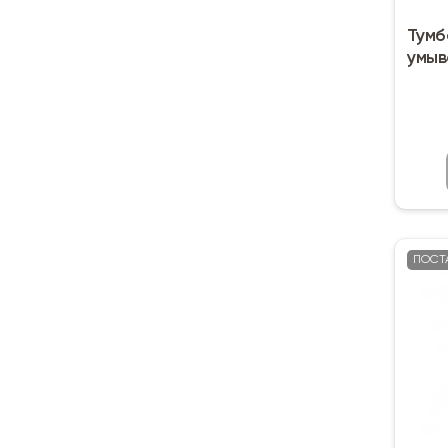
Тумб
умыв
ПОСТ