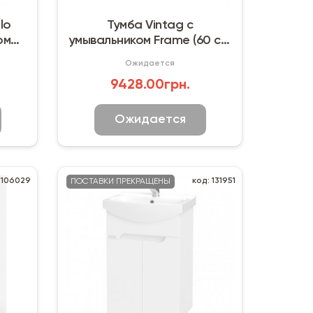
lo
Тумба Vintag с
ом
умывальником Frame (60 см)
Sevilla
Ожидается
9428.00грн.
Ожидается
 106029
код: 131951
ПОСТАВКИ ПРЕКРАЩЕНЫ