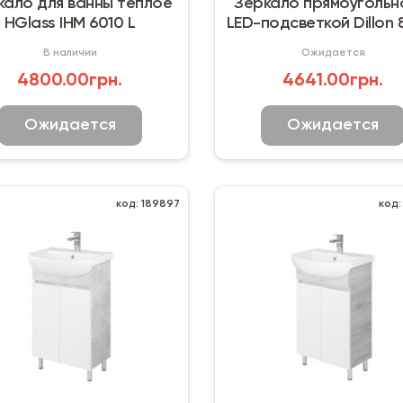
кало для ванны теплое
Зеркало прямоугольн
HGlass IHM 6010 L
LED-подсветкой Dillon 
600 мм
В наличии
Ожидается
4800.00грн.
4641.00грн.
Ожидается
Ожидается
код: 189897
код: