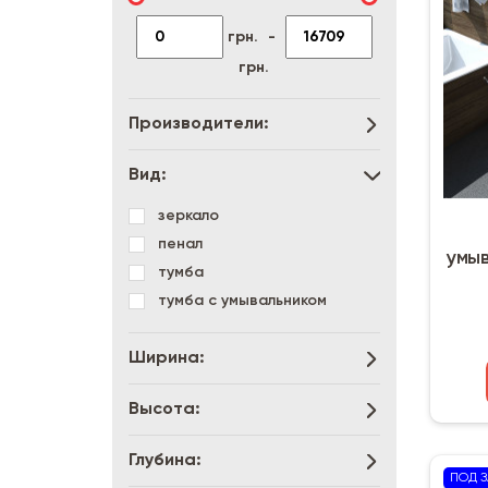
грн.
-
грн.
Производители:
Вид:
зеркало
пенал
умыв
тумба
тумба с умывальником
Ширина:
Высота:
Глубина:
ПОД З