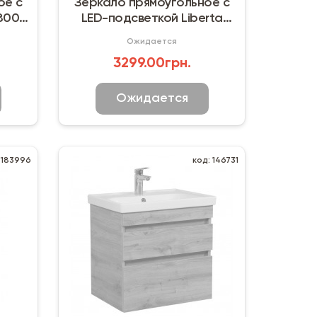
ое с
Зеркало прямоугольное с
800 х
LED-подсветкой Liberta
Nero 800 х 600 мм
Ожидается
3299.00грн.
Ожидается
 183996
код: 146731