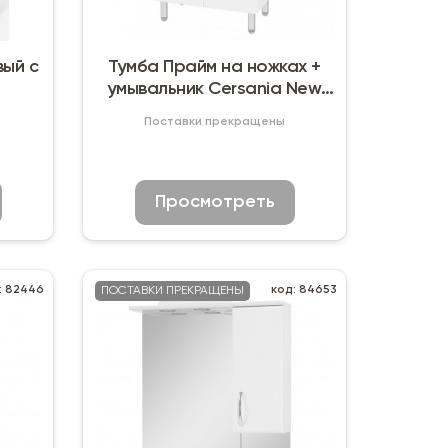
вый с
Тумба Прайм на ножках +
умывальник Cersania New
(60 см)
Поставки прекращены
Просмотреть
: 82446
код: 84653
ПОСТАВКИ ПРЕКРАЩЕНЫ