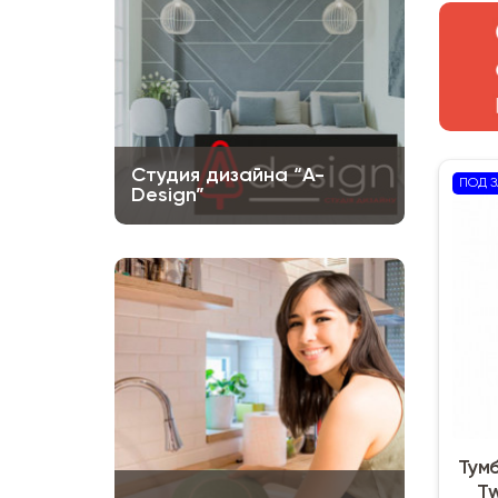
Студия дизайна “A-
ПОД З
Design”
Тум
Tw