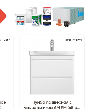
: 110254
код: 194194
ное
Тумба подвесная с
)
умывальником AM PM (65 см)