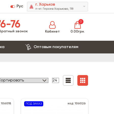
г. Харьков
Рус
п-кт. Героев Харькова, 118
6-76
0
братный звонок
Кабинет
0.00грн.
ка
Оптовым покупателям
: 106018
код: 106026
ПОД ЗАКАЗ