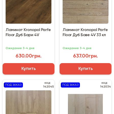
Ламинат Kronopol Parfe
Ламинат Kronopol Parfe
Floor Дуб Бари 4V
Floor Дуб Бове 4V 33 кл
Ожидание 3-4 дня
Ожидание 3-4 дня
630.00грн.
637.00грн.
Купить
Купить
код:
код:
ПОД ЗАКАЗ
ПОД ЗАКАЗ
142045
142034