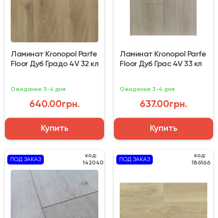
Ламинат Kronopol Parfe
Ламинат Kronopol Parfe
Floor Дуб Градо 4V 32 кл
Floor Дуб Грас 4V 33 кл
Ожидание 3-4 дня
Ожидание 3-4 дня
640.00грн.
637.00грн.
Купить
Купить
код:
код:
ПОД ЗАКАЗ
ПОД ЗАКАЗ
142040
186166