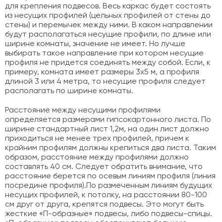
для крепления подвесов. Весь каркас будет состоять
из несущих профилей (цельных профилей от стены до
стены) и перемычек между ними. В каком направлении
будут располагаться несущие профили, по длине или
ширине комнаты, значение не имеет. Но лучше
выбирать такое направление при котором несущие
профиля не придется соединять между собой. Если, к
примеру, комната имеет размеры 3х5 м, а профиля
длиной 3 или 4 метра, то несущие профиля следует
располагать по ширине комнаты.
Расстояние между несущими профилями
определяется размерами гипсокартонного листа. По
ширине стандартный лист 1,2м, на один лист должно
приходиться не менее трех профилей, причем к
крайним профилям должны крепиться два листа. Таким
образом, расстояние между профилями должно
составлять 40 см. Следует обратить внимание, что
расстояние берется по осевым линиям профиля (линия
посредине профиля).По размеченным линиям будущих
несущих профилей, к потолку, на расстоянии 80-100
см друг от друга, крепятся подвесы. Это могут быть
жесткие «П-образные» подвесы, либо подвесы-спицы.