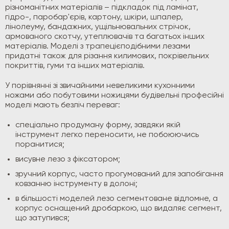
різноманітних матеріалів – підкладок під ламінат,
гідро-, паробар'єрів, картону, шкіри, шпалер,
лінолеуму, бандажних, ущільнювальних стрічок,
армованого скотчу, утеплювачів та багатьох інших
матеріалів. Моделі з трапецієподібними лезами
придатні також для різання килимових, покрівельних
покриттів, гуми та інших матеріалів.
У порівнянні зі звичайними невеликими кухонними
ножами або побутовими ножицями будівельні професійні
моделі мають безліч переваг:
спеціально продуману форму, завдяки якій
інструмент легко переносити, не побоюючись
поранитися;
висувне лезо з фіксатором;
зручний корпус, часто прогумований для запобігання
ковзанню інструменту в долоні;
в більшості моделей лезо сегментоване відломне, а
корпус оснащений дробаркою, що видаляє сегмент,
що затупився;