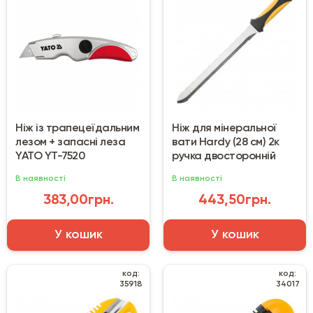
Ніж із трапецеїдальним
Ніж для мінеральної
лезом + запасні леза
вати Hardy (28 см) 2к
YATO YT-7520
ручка двосторонній
В наявності
В наявності
383,00грн.
443,50грн.
У кошик
У кошик
код:
код:
35918
34017