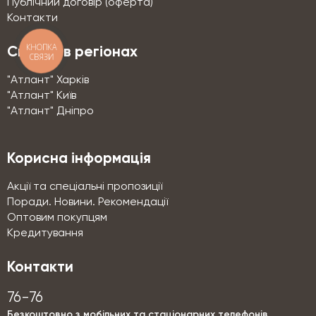
Публічний договір (оферта)
Контакти
КНОПКА
Склади в регіонах
СВЯЗИ
"Атлант" Харків
"Атлант" Київ
"Атлант" Дніпро
Корисна інформація
Акції та спеціальні пропозиції
Поради. Новини. Рекомендації
Оптовим покупцям
Кредитування
Контакти
76-76
Безкоштовно з мобільних та стаціонарних телефонів