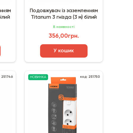
енням
Подовжувач із заземленням
білий
Titanum 3 гнізда (3 м) білий
В наявності
356,00грн.
У кошик
: 251746
код: 251750
НОВИНКА