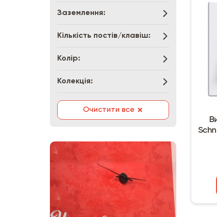
розетка комп'ютерна
Заземлення:
розетка телефонна
світлорегулятор
Кількість постів/клавіш:
Колір:
Колекція:
×
Очистити все
В
Schn