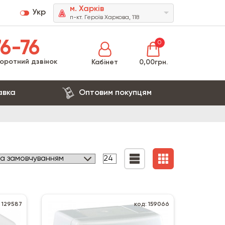
м. Харків
Укр
п-кт. Героїв Харкова, 118
6-76
0
оротний дзвінок
Кабінет
0,00грн.
авка
Оптовим покупцям
: 129587
код: 159066