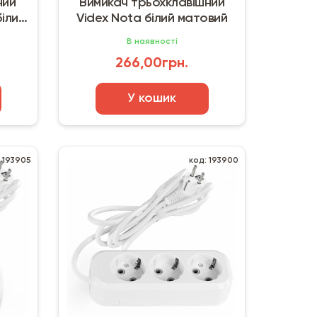
ний
Вимикач трьохклавішний
білий
Videx Nota білий матовий
В наявності
266,00грн.
У кошик
: 193905
код: 193900