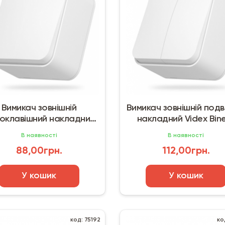
Вимикач зовнішній
Вимикач зовнішній подв
оклавішний накладний
накладний Videx Bin
Videx Binera білий
білий
В наявності
В наявності
88,00грн.
112,00грн.
У кошик
У кошик
код: 75192
ко