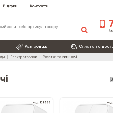
Відгуки
Контакти
7
Зв
Розпродаж
Оплата та дост
ади
Електротовари
Розетки та вимикачі
чі
код: 129588
код