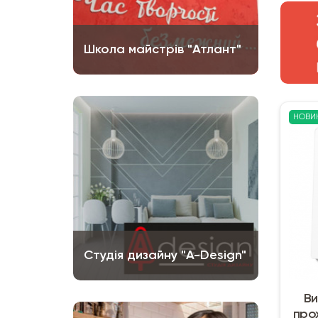
Школа майстрів "Атлант"
НОВИ
Студія дизайну "A-Design"
Ви
прох