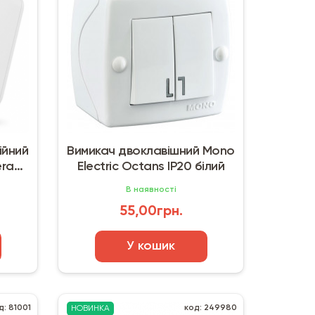
ійний
Вимикач двоклавішний Mono
era
Electric Octans IP20 білий
В наявності
55,00грн.
У кошик
д: 81001
код: 249980
НОВИНКА