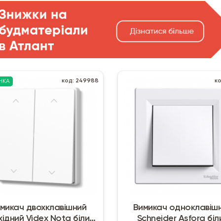
код: 249988
ко
НКА
микач двохклавішний
Вимикач одноклавіш
ідний Videx Nota білий
Schneider Asfora біл