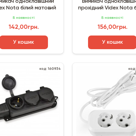
микач одноклавішний
Вимикач одноклавіш
ex Nota білий матовий
прохідний Videx Nota 
матовий
В наявності
В наявності
142,00грн.
156,00грн.
У кошик
У кошик
код: 160934
код