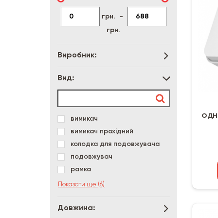
грн.
-
грн.
Виробник:
Вид:
одн
вимикач
вимикач прохідний
колодка для подовжувача
подовжувач
рамка
розетка
Показати ще (6)
розетка + вимикач
розетка TV
Довжина: