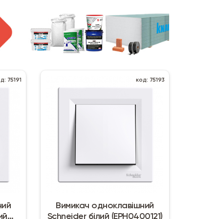
д: 75191
код: 75193
ний
Вимикач одноклавішний
ий
Schneider білий (EPH0400121)