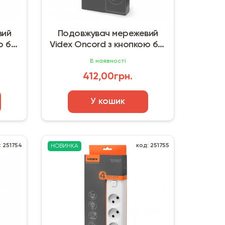
вий
Подовжувач мережевий
ю б/з
Videx Oncord з кнопкою б/з
3 поста (3 м) білий
В наявності
412,00грн.
У кошик
: 251754
код: 251755
НОВИНКА