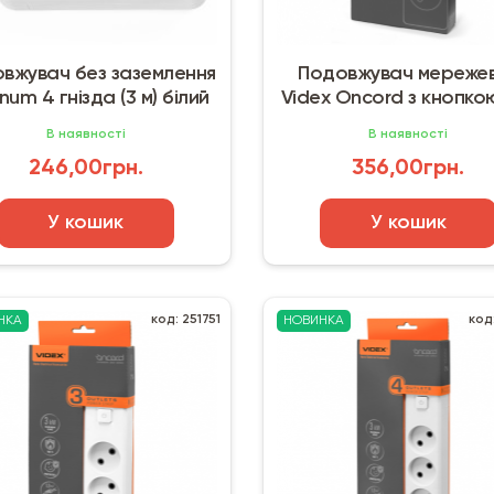
вжувач без заземлення
Подовжувач мереже
num 4 гнізда (3 м) білий
Videx Oncord з кнопко
3 поста (2 м) білий
В наявності
В наявності
246,00грн.
356,00грн.
У кошик
У кошик
код: 251751
код
НКА
НОВИНКА