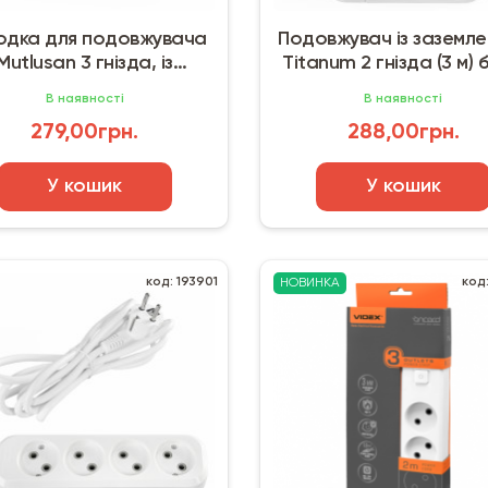
одка для подовжувача
Подовжувач із заземл
Mutlusan 3 гнізда, із
Titanum 2 гнізда (3 м) 
заземленням чорна
В наявності
В наявності
279,00грн.
288,00грн.
У кошик
У кошик
код: 193901
код
НОВИНКА