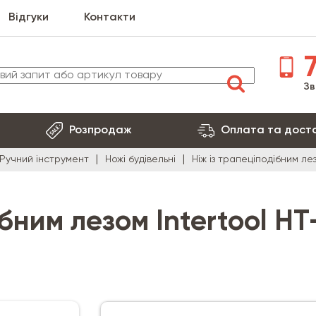
Відгуки
Контакти
7
Зв
Розпродаж
Оплата та дост
Ручний інструмент
Ножі будівельні
Ніж із трапеціподібним ле
бним лезом Intertool HT