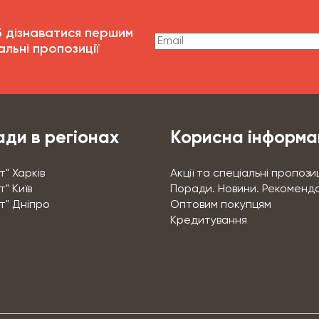
б дізнаватися першим
альні пропозиції
ди в регіонах
Корисна інформа
т" Харків
Акції та спеціальні пропозиц
" Київ
Поради. Новини. Рекоменда
т" Дніпро
Оптовим покупцям
Кредитування