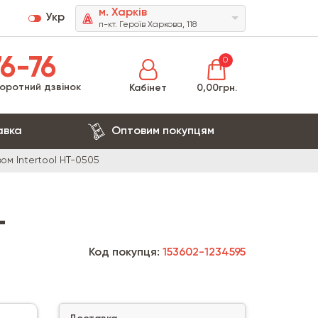
м. Харків
Укр
п-кт. Героїв Харкова, 118
6-76
0
оротний дзвінок
Кабінет
0,00грн.
авка
Оптовим покупцям
зом Intertool HT-0505
-
Код покупця:
153602-1234595