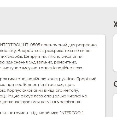
 "INTERTOOL" НТ-0505 призначений для розрізання
 пластику. Впорається з розкриванням не лише
них виробів. Це зручний, якісно виконаний
есі здійснення будівельних, ремонтних,
о виступає висувне трапецієподібне лезо.
 практичністю, надійною конструкцією. Прорізний
езо при необхідності змінюється, що є
. Корпус виконаний із міцного металу,
ії. Міцно фіксує леза спеціальна кнопка на
Не дозволяє рухатися лезу під час різання.
ти. Інструмент від виробника "INTERTOOL"