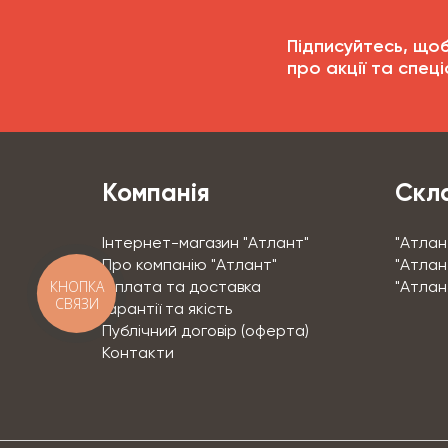
Підписуйтесь, що
про акції та спеці
Компанія
Скла
Інтернет-магазин "Атлант"
"Атлан
Про компанію "Атлант"
"Атлант
КНОПКА
Оплата та доставка
"Атлан
СВЯЗИ
Гарантії та якість
Публічний договір (оферта)
Контакти