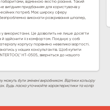
 габаритами, відмінною якістю різання. Такий
не вигідним придбанням для користувачів у
фесійних потреб. Має широку сферу
безпроблемно виконати розкривання шпалер,
 у використанні. Це дозволить не лише досягти
 й здійснити її з комфортом. Поєднує у собі
ь матеріалу корпусу порівняно невеликої вартості.
знатись у наших консультантів. Щоб купити
"INTERTOOL" НТ-0505, зверніться до нашого
у можуть бути змінені виробником. Відтінки кольору
рах. Будь ласка уточнюйте характеристики та колір