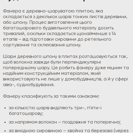
Фанера є деревно-шаруватою плитою, яка
складається з декількох шарів тонких листів деревини,
або шпону. Процес виготовлення цього
багатошарового будівельного матеріалу досить
тривалий, оскільки складається щонайменше з 14
етапів – від підготовки сировини до ретельного
сортування та склеювання шпону.
Шари деревного шпону в плитах розташовуються так,
щоб волокна завжди були перпендикулярні
попередньому шару. Це робить фанеру дуже міцним та
надійним конструкційним матеріалом, який
використовують не лише у домобудівництві, а й у сфері
авіа-, суднобудування.
Фанеру класифікують за такими ознаками:
за кількістю шарів виділяють три-, п'яти-і
багатошарову;
за напрямом волокон – поздовжня та поперечна;
за вихідною сировиною – хвойна та березова (через