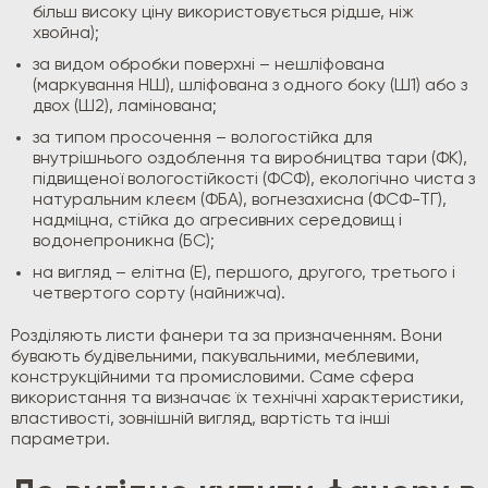
більш високу ціну використовується рідше, ніж
хвойна);
за видом обробки поверхні – нешліфована
(маркування НШ), шліфована з одного боку (Ш1) або з
двох (Ш2), ламінована;
за типом просочення – вологостійка для
внутрішнього оздоблення та виробництва тари (ФК),
підвищеної вологостійкості (ФСФ), екологічно чиста з
натуральним клеєм (ФБА), вогнезахисна (ФСФ-ТГ),
надміцна, стійка до агресивних середовищ і
водонепроникна (БС);
на вигляд – елітна (Е), першого, другого, третього і
четвертого сорту (найнижча).
Розділяють листи фанери та за призначенням. Вони
бувають будівельними, пакувальними, меблевими,
конструкційними та промисловими. Саме сфера
використання та визначає їх технічні характеристики,
властивості, зовнішній вигляд, вартість та інші
параметри.