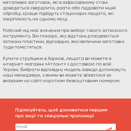
металевих заготовок, які в зафіксованому стані
доведеться свердлити, різати або піддавати іншій
обробці, краще підійдуть стаціонарні лещата, які
закріплюють на одному місці.
Робочий хід має значення при виборі такого затискного
інструменту. Він показує, яку відстань розсуваються
затискні пластини, відповідно, якої величини заготовки
туди помістяться.
Купити струбцини в Харкові, лещата ви можете в
інтернет-магазині «Атлант» з доставкою по всій
Україні. Вибрати відповідну модель завжди допоможуть
наші менеджери, з якими ви можете зв'язатися за
вказаним на сайті коротким безкоштовним номером.
Підписуйтесь, щоб дізнаватися першим
про акції та спеціальні пропозиції