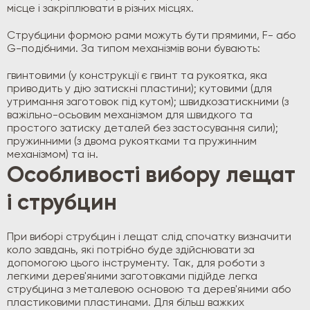
місце і закріплювати в різних місцях.
Струбцини формою рами можуть бути прямими, F- або
G-подібними. За типом механізмів вони бувають:
гвинтовими (у конструкції є гвинт та рукоятка, яка
приводить у дію затискні пластини); кутовими (для
утримання заготовок під кутом); швидкозатискними (з
важільно-осьовим механізмом для швидкого та
простого затиску деталей без застосування сили);
пружинними (з двома рукоятками та пружинним
механізмом) та ін.
Особливості вибору лещат
і струбцин
При виборі струбцин і лещат слід спочатку визначити
коло завдань, які потрібно буде здійснювати за
допомогою цього інструменту. Так, для роботи з
легкими дерев'яними заготовками підійде легка
струбцина з металевою основою та дерев'яними або
пластиковими пластинами. Для більш важких