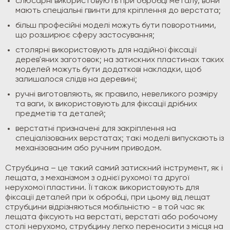
слюсарні використовують при обробці металу, вони
мають спеціальні гвинти для кріплення до верстата;
більш професійні моделі можуть бути поворотними,
що розширює сферу застосування;
столярні використовують для надійної фіксації
дерев'яних заготовок; на затискних пластинах таких
моделей можуть бути додаткові накладки, щоб
залишалося слідів на деревині;
ручні виготовляють, як правило, невеликого розміру
та ваги, їх використовують для фіксації дрібних
предметів та деталей;
верстатні призначені для закріплення на
спеціалізованих верстатах; такі моделі випускають із
механізованим або ручним приводом.
Струбцина – це такий самий затискний інструмент, як і
лещата, з механізмом з однієї рухомої та другої
нерухомої пластини. Її також використовують для
фіксації деталей при їх обробці, при цьому від лещат
струбцини відрізняються мобільністю - в той час як
лещата фіксують на верстаті, верстаті або робочому
столі нерухомо, струбцину легко переносити з місця на