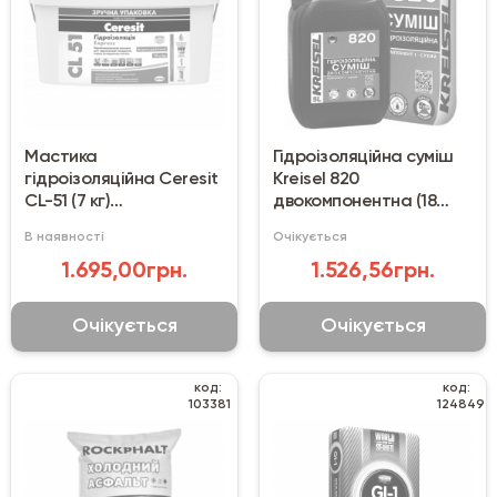
Мастика
Гідроізоляційна суміш
гідроізоляційна Ceresit
Kreisel 820
CL-51 (7 кг)
двокомпонентна (18
однокомпонентна
кг+5 л)
В наявності
Очікується
1.695,00грн.
1.526,56грн.
Очікується
Очікується
код:
код:
103381
124849