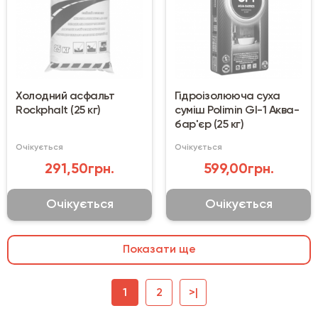
Холодний асфальт
Гідроізолююча суха
Rockphalt (25 кг)
суміш Polimin GI-1 Аква-
бар'єр (25 кг)
Очікується
Очікується
291,50грн.
599,00грн.
Очікується
Очікується
Показати ще
1
2
>|