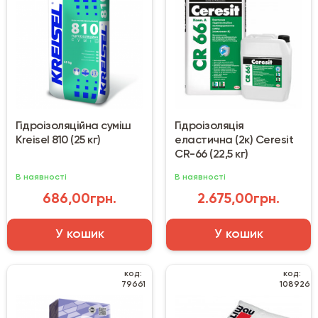
Гідроізоляційна суміш
Гідроізоляція
Kreisel 810 (25 кг)
еластична (2к) Ceresit
CR-66 (22,5 кг)
В наявності
В наявності
686,00грн.
2.675,00грн.
У кошик
У кошик
код:
код:
79661
108926