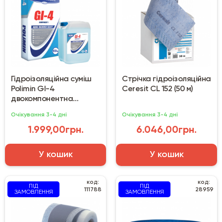
Гідроізоляційна суміш
Стрічка гідроізоляційна
Polimin GI-4
Ceresit CL 152 (50 м)
двокомпонентна
еластична
Очікування 3-4 дні
Очікування 3-4 дні
1.999,00грн.
6.046,00грн.
У кошик
У кошик
код:
код:
ПІД
ПІД
111788
28959
ЗАМОВЛЕННЯ
ЗАМОВЛЕННЯ