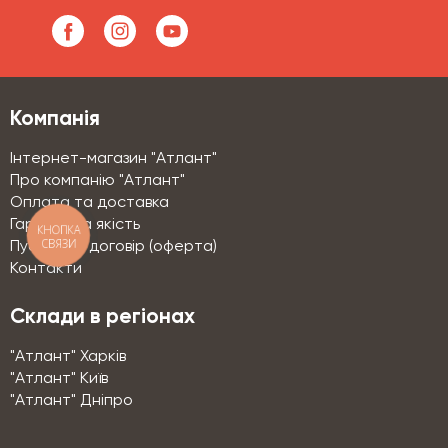
Компанія
Інтернет-магазин "Атлант"
Про компанію "Атлант"
Оплата та доставка
Гарантії та якість
КНОПКА
СВЯЗИ
Публічний договір (оферта)
Контакти
Склади в регіонах
"Атлант" Харків
"Атлант" Київ
"Атлант" Дніпро