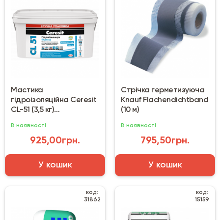
Мастика
Стрічка герметизуюча
гідроізоляційна Ceresit
Knauf Flachendichtband
CL-51 (3,5 кг)
(10 м)
однокомпонентна
В наявності
В наявності
925,00грн.
795,50грн.
У кошик
У кошик
код:
код:
31862
15159