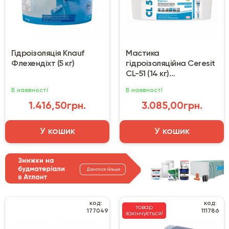
Гідроізоляція Knauf
Мастика
Флехендіхт (5 кг)
гідроізоляційна Ceresit
CL-51 (14 кг)
однокомпонентна
В наявності
В наявності
1.416,50грн.
3.085,00грн.
У кошик
У кошик
код:
код:
товар
177049
111786
закінчується!