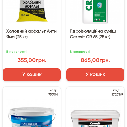
Холодний асфальт Анти
Гідроізоляційна суміш
Яма (25 кг)
Ceresit CR 65 (25 кг)
В наявності
В наявності
355,00грн.
865,00грн.
У кошик
У кошик
код:
код:
75304
172789