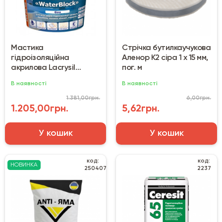
Мастика
Стрічка бутилкаучукова
гідроізоляційна
Аленор К2 сіра 1 х 15 мм,
акрилова Lacrysil
пог. м
Waterblock (6 кг)
В наявності
В наявності
1.381,00грн.
6,00грн.
1.205,00грн.
5,62грн.
У кошик
У кошик
код:
код:
НОВИНКА
250407
2237