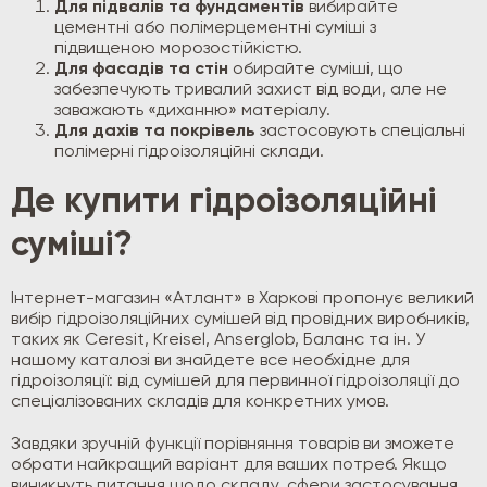
Для підвалів та фундаментів
вибирайте
цементні або полімерцементні суміші з
підвищеною морозостійкістю.
Для фасадів та стін
обирайте суміші, що
забезпечують тривалий захист від води, але не
заважають «диханню» матеріалу.
Для дахів та покрівель
застосовують спеціальні
полімерні гідроізоляційні склади.
Де купити гідроізоляційні
суміші?
Інтернет-магазин «Атлант» в Харкові пропонує великий
вибір гідроізоляційних сумішей від провідних виробників,
таких як Ceresit, Kreisel, Anserglob, Баланс та ін. У
нашому каталозі ви знайдете все необхідне для
гідроізоляції: від сумішей для первинної гідроізоляції до
спеціалізованих складів для конкретних умов.
Завдяки зручній функції порівняння товарів ви зможете
обрати найкращий варіант для ваших потреб. Якщо
виникнуть питання щодо складу, сфери застосування