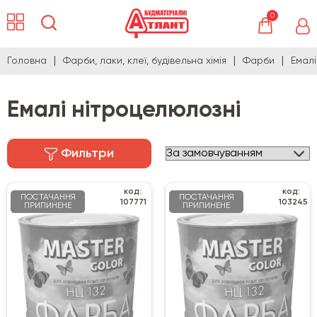
0
Головна
Фарби, лаки, клеї, будівельна хімія
Фарби
Емалі
Емалі нітроцелюлозні
Фильтри
код:
код:
ПОСТАЧАННЯ
ПОСТАЧАННЯ
107771
103245
ПРИПИНЕНЕ
ПРИПИНЕНЕ