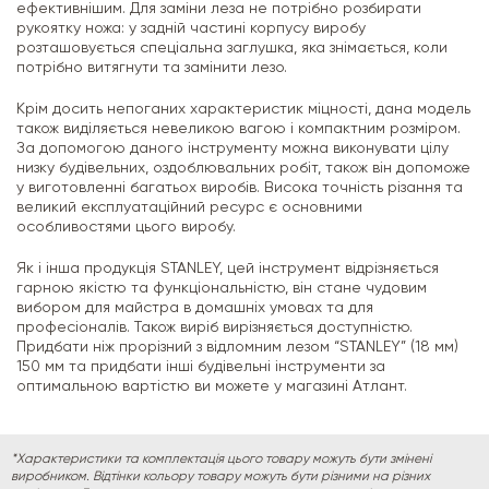
ефективнішим. Для заміни леза не потрібно розбирати
рукоятку ножа: у задній частині корпусу виробу
розташовується спеціальна заглушка, яка знімається, коли
потрібно витягнути та замінити лезо.
Крім досить непоганих характеристик міцності, дана модель
також виділяється невеликою вагою і компактним розміром.
За допомогою даного інструменту можна виконувати цілу
низку будівельних, оздоблювальних робіт, також він допоможе
у виготовленні багатьох виробів. Висока точність різання та
великий експлуатаційний ресурс є основними
особливостями цього виробу.
Як і інша продукція STANLEY, цей інструмент відрізняється
гарною якістю та функціональністю, він стане чудовим
вибором для майстра в домашніх умовах та для
професіоналів. Також виріб вирізняється доступністю.
Придбати ніж прорізний з відломним лезом “STANLEY” (18 мм)
150 мм та придбати інші будівельні інструменти за
оптимальною вартістю ви можете у магазині Атлант.
*Характеристики та комплектація цього товару можуть бути змінені
виробником. Відтінки кольору товару можуть бути різними на різних