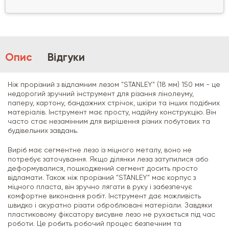
Опис
Відгуки
Ніж прорізний з відламним лезом "STANLEY" (18 мм) 150 мм - це
недорогий зручний інструмент для різання лінолеуму,
паперу, картону, бандажних стрічок, шкіри та інших подібних
матеріалів. Інструмент має просту, надійну конструкцію. Він
часто стає незамінним для вирішення різних побутових та
будівельних завдань.
Виріб має сегментне лезо із міцного металу, воно не
потребує заточування. Якщо ділянки леза затупилися або
деформувалися, пошкоджений сегмент досить просто
відламати. Також ніж прорізний "STANLEY" має корпус з
міцного пласта, він зручно лягати в руку і забезпечує
комфортне виконання робіт. Інструмент дає можливість
швидко і акуратно різати оброблювані матеріали. Завдяки
пластиковому фіксатору висувне лезо не рухається під час
роботи. Це робить робочий процес безпечним та