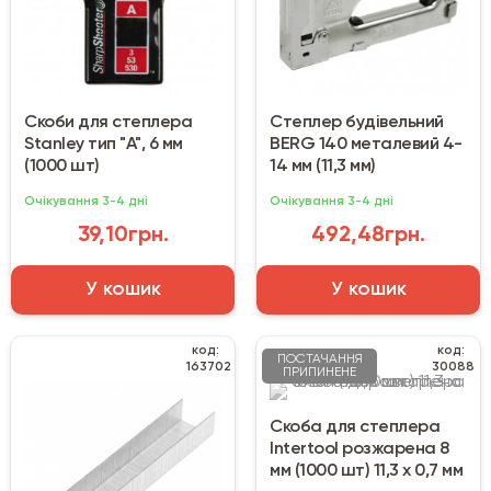
Скоби для степлера
Степлер будівельний
Stanley тип "А", 6 мм
BERG 140 металевий 4-
(1000 шт)
14 мм (11,3 мм)
Очікування 3-4 дні
Очікування 3-4 дні
39,10грн.
492,48грн.
У кошик
У кошик
код:
код:
ПОСТАЧАННЯ
163702
30088
ПРИПИНЕНЕ
Скоба для степлера
Intertool розжарена 8
мм (1000 шт) 11,3 х 0,7 мм