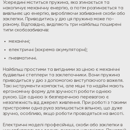
Усередині міститься пружина, яка згинається та
накопичує механічну енергію, а потім розгинається та
вивільняє цю енергію, виробляючи забивання скоби або
заклепки. Приводитись у дію ця пружина може по-
різному. Відповідно, виділяють три найбільш поширені
типи скобозабивачів:
механічні;
електричні (зокрема акумуляторні);
пневматичні.
Найбільш простими та вигідними за ціною є механічні
будівельні степлери та заклепочники. Вони пружина
приводиться у дію з допомогою виступаючого важеля.
Такі інструменти компактні, але міцні та надійні мають
ергономічну форму для зручності роботи однією
рукою. Ще однією їх безперечною перевагою є
незалежність від джерел живлення. При роботі з такими
пристроями одна рука залишається вільною, що дуже
зручно, особливо, якщо роботи проводяться на висоті.
Електричні моделі професійніші, скоби або заклепки в