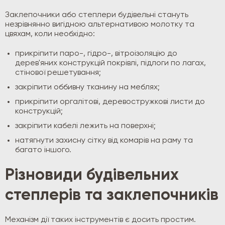
Заклепочники або степлери будівельні стануть
незрівнянно вигідною альтернативою молотку та
цвяхам, коли необхідно:
прикріпити паро-, гідро-, вітроізоляцію до
дерев'яних конструкцій покрівлі, підлоги по лагах,
стінової решетування;
закріпити оббивну тканину на меблях;
прикріпити оргалітові, деревостружкові листи до
конструкцій;
закріпити кабелі лежить на поверхні;
натягнути захисну сітку від комарів на раму та
багато іншого.
Різновиди будівельних
степлерів та заклепочників
Механізм дії таких інструментів є досить простим.