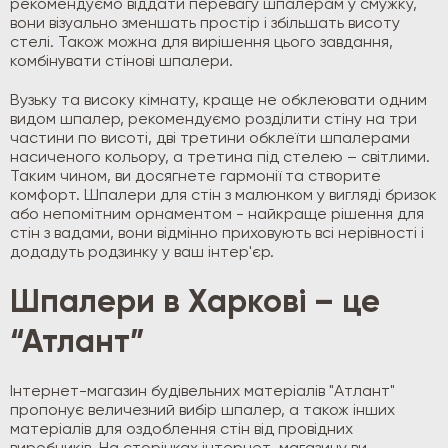
рекомендуємо віддати перевагу шпалерам у смужку,
вони візуально зменшать простір і збільшать висоту
стелі. Також можна для вирішення цього завдання,
комбінувати стінові шпалери.
Вузьку та високу кімнату, краще не обклеювати одним
видом шпалер, рекомендуємо розділити стіну на три
частини по висоті, дві третини обклеїти шпалерами
насиченого кольору, а третина під стелею – світлими.
Таким чином, ви досягнете гармонії та створите
комфорт. Шпалери для стін з малюнком у вигляді бризок
або непомітним орнаментом - найкраще рішення для
стін з вадами, вони відмінно приховують всі нерівності і
додадуть родзинку у ваш інтер'єр.
Шпалери в Харкові – це
“Атлант”
Інтернет-магазин будівельних матеріалів "Атлант"
пропонує величезний вибір шпалер, а також інших
матеріалів для оздоблення стін від провідних