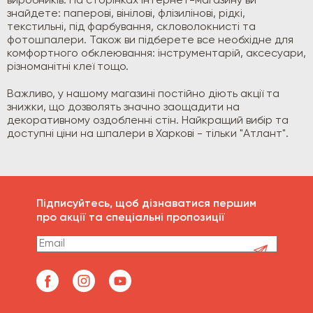
виробників. На сторінках інтернет-магазину ви
знайдете: паперові, вінілові, флізилінові, рідкі,
текстильні, під фарбування, скловолокнисті та
фотошпалери. Також ви підберете все необхідне для
комфортного обклеювання: інструментарій, аксесуари,
різноманітні клеї тощо.
Важливо, у нашому магазині постійно діють акції та
знижки, що дозволять значно заощадити на
декоративному оздобленні стін. Найкращий вибір та
доступні ціни на шпалери в Харкові - тільки "Атлант".
Підписуйтесь, щоб дізнаватися першим
про акції та спеціальні пропозиції