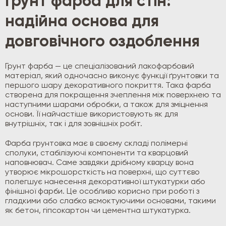
Грунт фарба для стін:
надійна основа для
довговічного оздоблення
Грунт фарба — це спеціалізований лакофарбовий
матеріал, який одночасно виконує функції ґрунтовки та
першого шару декоративного покриття. Така фарба
створена для покращення зчеплення між поверхнею та
наступними шарами обробки, а також для зміцнення
основи. Її найчастіше використовують як для
внутрішніх, так і для зовнішніх робіт.
Фарба грунтовка має в своєму складі полімерні
сполуки, стабілізуючі компоненти та кварцовий
наповнювач. Саме завдяки дрібному кварцу вона
утворює мікрошорсткість на поверхні, що суттєво
полегшує нанесення декоративної штукатурки або
фінішної фарби. Це особливо корисно при роботі з
гладкими або слабко всмоктуючими основами, такими
як бетон, гіпсокартон чи цементна штукатурка.