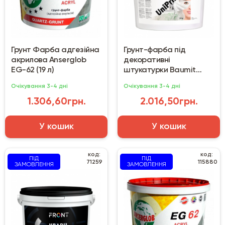
Грунт Фарба адгезійна
Грунт-фарба під
акрилова Anserglob
декоративні
EG-62 (19 л)
штукатурки Baumit
UniPrimer (25 кг)
Очікування 3-4 дні
Очікування 3-4 дні
1.306,60грн.
2.016,50грн.
У кошик
У кошик
код:
код:
ПІД
ПІД
71259
115880
ЗАМОВЛЕННЯ
ЗАМОВЛЕННЯ