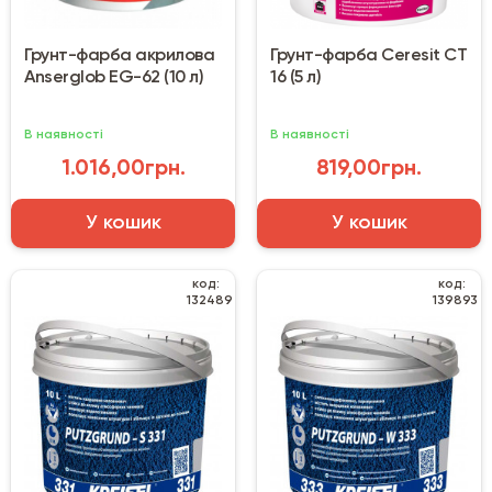
Грунт-фарба акрилова
Грунт-фарба Ceresit CT
Anserglob EG-62 (10 л)
16 (5 л)
В наявності
В наявності
1.016,00грн.
819,00грн.
У кошик
У кошик
код:
код:
132489
139893