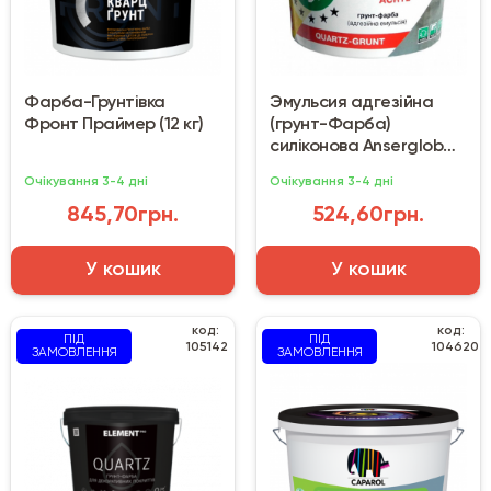
Фарба-Грунтівка
Эмульсия адгезійна
Фронт Праймер (12 кг)
(грунт-Фарба)
силіконова Anserglob
EG-62 5л
Очікування 3-4 дні
Очікування 3-4 дні
845,70грн.
524,60грн.
У кошик
У кошик
код:
код:
ПІД
ПІД
105142
104620
ЗАМОВЛЕННЯ
ЗАМОВЛЕННЯ