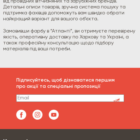
від провідних вітчизняних та зарубіжних брендів.
Детальні описи товарів, зручна система пошуку та
підтримка фахівців допоможуть вам швидко обрати
найкращий варіант для вашого об’єкта.
Замовивши фарбу в “Атланті”, ви отримуєте перевірену
якість, оперативну доставку по Харкову та Україні, а
також професійну консультацію щодо підбору
матеріалів під ваші потреби.
Підписуйтесь, щоб дізнаватися першим
про акції та спеціальні пропозиції