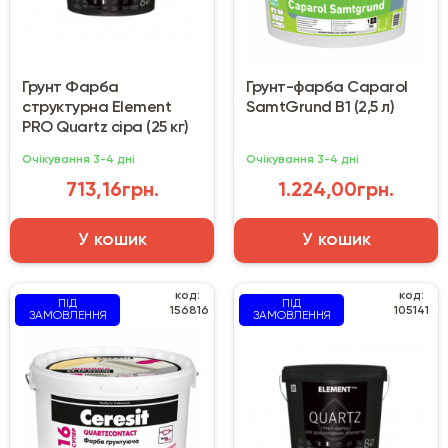
Грунт Фарба
Грунт-фарба Caparol
структурна Element
SamtGrund B1 (2,5 л)
PRO Quartz сіра (25 кг)
Очікування 3-4 дні
Очікування 3-4 дні
713,16грн.
1.224,00грн.
У кошик
У кошик
код:
код:
ПІД
ПІД
156816
105141
ЗАМОВЛЕННЯ
ЗАМОВЛЕННЯ