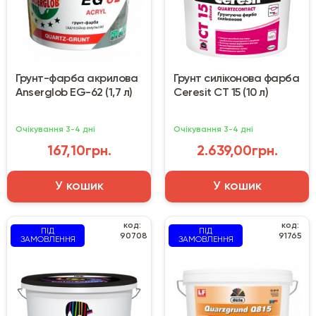
Грунт-фарба акрилова
Грунт силіконова фарба
Anserglob EG-62 (1,7 л)
Ceresit CT 15 (10 л)
Очікування 3-4 дні
Очікування 3-4 дні
167,10грн.
2.639,00грн.
У кошик
У кошик
код:
код:
ПІД
ПІД
90708
91765
ЗАМОВЛЕННЯ
ЗАМОВЛЕННЯ