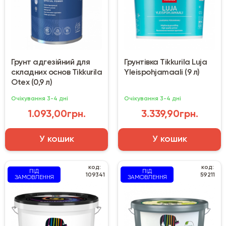
Грунт адгезійний для
Грунтівка Tikkurila Luja
складних основ Tikkurila
Yleispohjamaali (9 л)
Otex (0,9 л)
Очікування 3-4 дні
Очікування 3-4 дні
1.093,00грн.
3.339,90грн.
У кошик
У кошик
код:
код:
ПІД
ПІД
109341
59211
ЗАМОВЛЕННЯ
ЗАМОВЛЕННЯ