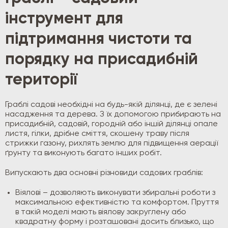
інструмент для
підтримання чистоти та
порядку на присадибній
території
Граблі садові необхідні на будь-якій ділянці, де є зелені
насадження та дерева. З їх допомогою прибирають на
присадибній, садовій, городній або іншій ділянці опале
листя, гілки, дрібне сміття, скошену траву після
стрижки газону, рихлять землю для підвищення аерації
ґрунту та виконують багато інших робіт.
Випускають два основні різновиди садових граблів:
Віялові – дозволяють виконувати збиральні роботи з
максимальною ефективністю та комфортом. Пруття
в такій моделі мають віялову закруглену або
квадратну форму і розташовані досить близько, що