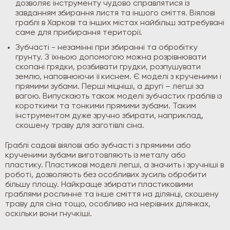
дозволяє інструменту чудово справлятися із
завданням збирання листя та іншого сміття. Віялові
граблі в Харкові та інших містах найбільш затребувані
саме для прибирання території.
Зубчасті - незамінні при збиранні та обробітку
грунту. З їхньою допомогою можна розрівнювати
скопані грядки, розбивати грудки, розпушувати
землю, наповнюючи її киснем. Є моделі з крученими і
прямими зубами. Перші міцніші, а другі – легші за
вагою. Випускають також моделі зубчастих граблів із
короткими та тонкими прямими зубами. Таким
інструментом дуже зручно збирати, наприклад,
скошену траву для заготівлі сіна.
Граблі садові віялові або зубчасті з прямими або
крученими зубами виготовляють із металу або
пластику. Пластикові моделі легші, а значить і зручніші в
роботі, дозволяють без особливих зусиль обробити
більшу площу. Найкраще збирати пластиковими
граблями рослинне та інше сміття на ділянці, скошену
траву для сіна тощо, особливо на нерівних ділянках,
оскільки вони гнучкіші.