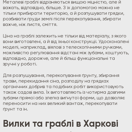
Металеві граблі відрізняються вищою міцністю, але й
важать, відповідно, більше. З їх допомогою можна не
тільки прибирати територію, а й розпушувати грядки,
розбивати груди землі після перекопування, збирати
важче, ніж листя, сміття.
Ціна на граблі залежить не тільки від матеріалу, з якого
вони виготовлені, а й від їхньої конструкції. Удосконалені
моделі, наприклад, віялові з телескопічними ручками,
можливістю регулювання відстані між зубами, коштують,
відповідно, дорожче, але й більш функціональні та
зручні у роботі.
Для розпушування, перекопування ґрунту, збирання
трави, перекидання сіна, розподілу на грядках
органічних добрив та подібних робіт використовують
також садові вила. Їх виготовляють із чотирма довгими
зубами прямої або злегка вигнутої форми, що дозволяє
переносити на них великий вантаж, перекопувати
ґрунт та ін.
Вилки та граблі в Харкові