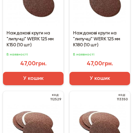
Наждакові круги на
Наждакові круги на
"липучці" WERK 125 мм
"липучці" WERK 125 мм
К150 (10 шт)
К180 (10 шт)
В наявності
В наявності
47,00грн.
47,00грн.
У кошик
У кошик
код:
код:
112529
113350