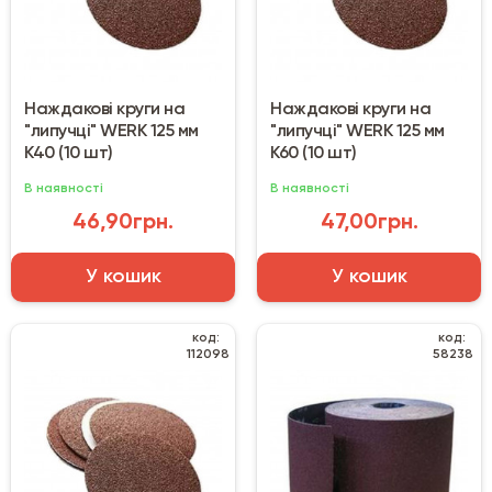
Наждакові круги на
Наждакові круги на
"липучці" WERK 125 мм
"липучці" WERK 125 мм
К40 (10 шт)
К60 (10 шт)
В наявності
В наявності
46,90грн.
47,00грн.
У кошик
У кошик
код:
код:
112098
58238