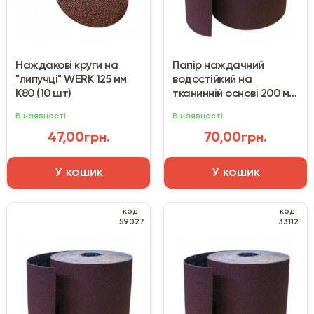
Наждакові круги на
Папір наждачний
"липучці" WERK 125 мм
водостійкий на
К80 (10 шт)
тканинній основі 200 мм
(50 м) №100
В наявності
В наявності
47,00грн.
70,00грн.
У кошик
У кошик
код:
код:
59027
33112