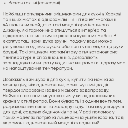
безконтактні (сенсорні).
Найбільш популярними змішувачами для кухні в Харкові
та інших містах є одноважільні. В інтернет-магазині
«Атлант» ви знайдете такі моделі оригінального
дизайну, які гармонійно впишуться в інтер'єр та
підкреслять стилістичне рішення кухонних меблів. В
експлуатації вони дуже зручні, подачу води можна
регулювати однією рукою або навіть ліктем, якщо руки
брудні. Такі змішувачі «запам'ятовують» встановлене
температурне співвідношення, дозволяють
заощаджувати витрату води і не витрачати щоразу час
на налаштування температури.
Двоважільні змішувачі для кухні, купити які можна за
меншу ціну, ніж одноважільні, менш чутливі до дії
твердої хлорованої води з міського водопроводу.
Найчастіше вони випускаються у вигляді класичних
кранів у стилі ретро. Вони бувають і з одним вентилем,
розрахованим лише на холодну воду. Такі моделі зручні
для дачі, садових будиночків та ін. У разі поломок у
таких моделях потрібна лише заміна ущільнювача, тоді
як ремонт одноважільній моделі складніший.