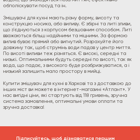
водою, що знаходяться поза миттям, ефективно
обполіскувати посуд та ін.
Змішувачі для кухні мають різну форму, висоту та
конструкцію носика, або виливу. Є збірні та литі зливи,
що з'єднуються з корпусом безшовним способом. Литі
вважаються більш надійними та міцними. За формою
вилив буває прямий або вигнутий. Розрахуйте його
довжину так, щоб струмінь води падав у центр миття.
По висоті виливи теж різняться. Є високі, середні та
низькі. Оптимальними будуть середні по висоті, так як
вода, що падає, з високого буде розбризкуватися, а і
низький залишить мало простору в мийці.
Купити змішувач для кухні в Харкові та з доставкою до
інших міст ви можете в інтернет-магазині «Атлант». У
нас вигідні ціни, які стартують від 118 гривень, зручна
система замовлення, оптимальні умови оплати та
зручна доставка!
Підписуйтесь, щоб дізнаватися першим