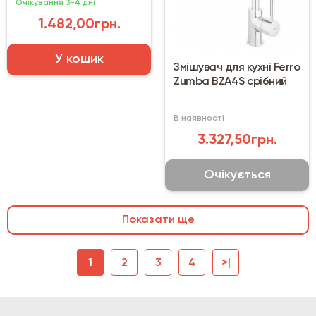
Очікування 3-4 дні
1.482,00грн.
У кошик
Змішувач для кухні Ferro
Zumba BZA4S срібний
В наявності
3.327,50грн.
Очікується
Показати ще
1
2
3
4
>|