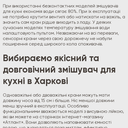
При використанні безконтактних моделей змішувачів
для кухні економія води сягає 80%. При їх експлуатації
не потрібно крутити вентилі або натискати на важіль, а
значить сам кран рідше виходить з ладу. У деяких
сучасних моделях температуру змішування води
налаштовують пультом. Незважаючи на всі переваги,
сенсорні крани через свою дорожнечу не набули
поширення серед широкого кола споживачів.
Вибираємо якісний та
довговічний змішувач для
кухні в Харкові
Одноважільні або двоважільні крани можуть мати
довжину носа від 15 см і більше. Ніс меншої довжини
менш зручний в експлуатації. Особливо
функціональними вважаються моделі з висувною лійкою,
які ви можете на сторінках інтернет-магазину
«Атлант». Вони дозволяють наповнювати ємності