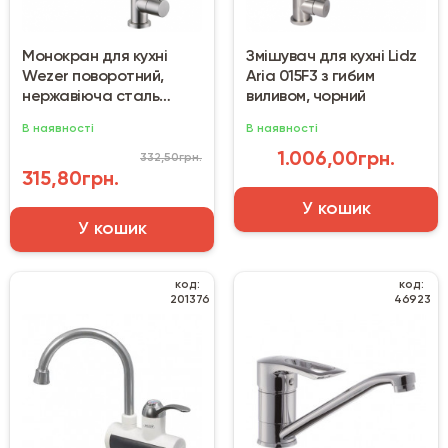
Монокран для кухні
Змішувач для кухні Lidz
Wezer поворотний,
Aria 015F3 з гибим
нержавіюча сталь
виливом, чорний
EKO14A-14
В наявності
В наявності
1.006,00грн.
332,50грн.
315,80грн.
У кошик
У кошик
код:
код:
201376
46923