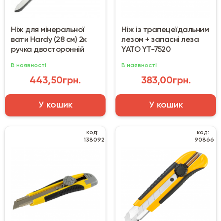
Ніж для мінеральної
Ніж із трапецеїдальним
вати Hardy (28 см) 2к
лезом + запасні леза
ручка двосторонній
YATO YT-7520
В наявності
В наявності
443,50грн.
383,00грн.
У кошик
У кошик
код:
код:
138092
90866