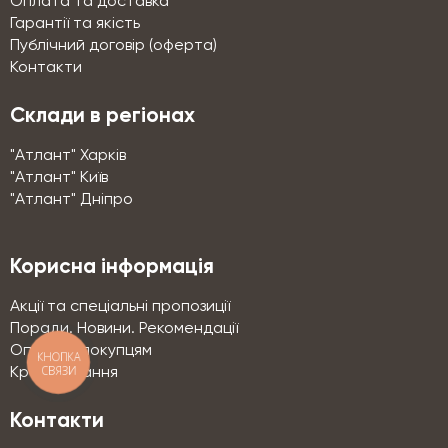
Оплата та доставка
Гарантії та якість
Публічний договір (оферта)
Контакти
Склади в регіонах
"Атлант" Харків
"Атлант" Київ
"Атлант" Дніпро
Корисна інформація
Акції та спеціальні пропозиції
Поради. Новини. Рекомендації
Оптовим покупцям
КНОПКА
СВЯЗИ
Кредитування
Контакти