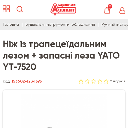
0
Головна
Будівельні інструменти, обладнання
Ручний інстр
Ніж із трапецеїдальним
лезом + запасні леза YATO
YT-7520
Код:
153602-1234595
0 відгуків