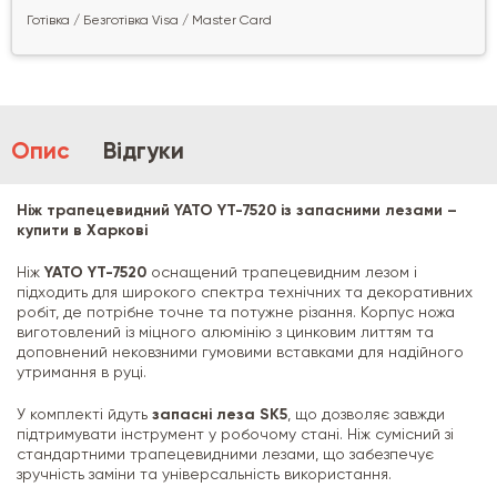
Готівка / Безготівка Visa / Master Card
Опис
Відгуки
Ніж трапецевидний YATO YT-7520 із запасними лезами –
купити в Харкові
Ніж
YATO YT-7520
оснащений трапецевидним лезом і
підходить для широкого спектра технічних та декоративних
робіт, де потрібне точне та потужне різання. Корпус ножа
виготовлений із міцного алюмінію з цинковим литтям та
доповнений нековзними гумовими вставками для надійного
утримання в руці.
У комплекті йдуть
запасні леза SK5
, що дозволяє завжди
підтримувати інструмент у робочому стані. Ніж сумісний зі
стандартними трапецевидними лезами, що забезпечує
зручність заміни та універсальність використання.