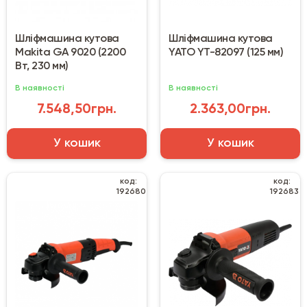
Шліфмашина кутова
Шліфмашина кутова
Makita GA 9020 (2200
YATO YT-82097 (125 мм)
Вт, 230 мм)
В наявності
В наявності
7.548,50грн.
2.363,00грн.
У кошик
У кошик
код:
код:
192680
192683