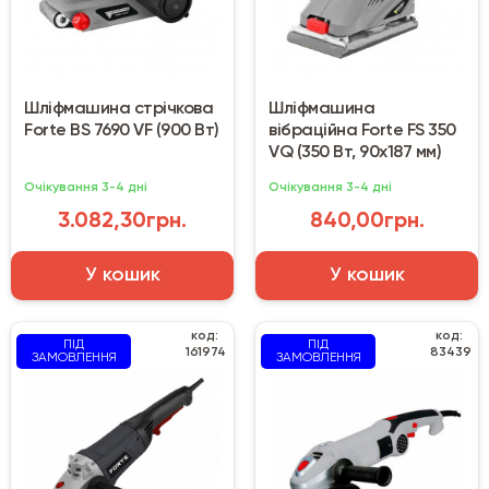
Шліфмашина стрічкова
Шліфмашина
Forte BS 7690 VF (900 Вт)
вібраційна Forte FS 350
VQ (350 Вт, 90х187 мм)
Очікування 3-4 дні
Очікування 3-4 дні
3.082,30грн.
840,00грн.
У кошик
У кошик
код:
код:
ПІД
ПІД
161974
83439
ЗАМОВЛЕННЯ
ЗАМОВЛЕННЯ