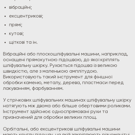
вібраційні;
ексцентрикові;
прямі;
кутові;
щіткові та ін.
Вібраційні або плоскошліфувальні машини, наприклад,
оснащені прямокутною підошвою, до якої кріплять
шліфувальну шкірку. Рухається підошва із великою
швидкістю, але з маленькою амплітудою.
Використовують такий інструмент для фінішної
обробки каменю, металу, дерева, пластмаси перед
лакуванням, фарбуванням.
У стрічкових шліфувальних машинах шліфувальну шкірку
натягують між двома або більше обертовими роликами.
Інструмент здійснює односпрямовані рухи та
призначений для обробки великих площ.
Орбітальні, або ексцентрикові шліфувальні машини