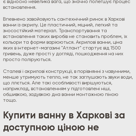
є відносно невелика вага, що значно полегшує процес
встановлення.
Впевнено завойовують сантехнічний ринок в Харкові
ванни із акрилу. Це пластичний, міцний, легкий та
зносостійкий матеріал. Транспортування та
встановлення таких виробів не становить проблем, їх
кольори та форми варіюються. Акрилові ванни, ціна
яких в інтернет-магазині "Атлант" стартує від 1500
гривень, дуже прості у догляді, пошкодження на них
просто поліруються.
Сталеві і акрилові конструкції, в порівнянні з чавунними,
менше утримують тепло, не так заглушають звуки води,
що ллється. Але такі особливості вирішуються,
наприклад, встановленням у підготовлені ніші,
обшивкою, задувкою дна ванни монтажною піною
тощо.
Купити ванну в Харкові за
доступною ціною не