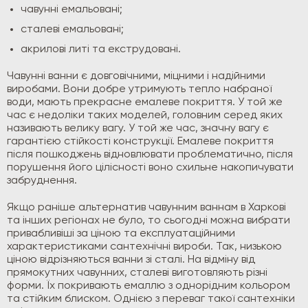
чавунні емальовані;
сталеві емальовані;
акрилові литі та екструдовані.
Чавунні ванни є довговічними, міцними і надійними
виробами. Вони добре утримують тепло набраної
води, мають прекрасне емалеве покриття. У той же
час є недоліки таких моделей, головним серед яких
називають велику вагу. У той же час, значну вагу є
гарантією стійкості конструкції. Емалеве покриття
після пошкоджень відновлювати проблематично, після
порушення його цілісності воно схильне накопичувати
забруднення.
Якщо раніше альтернатив чавунним ваннам в Харкові
та інших регіонах не було, то сьогодні можна вибрати
привабливіші за ціною та експлуатаційними
характеристиками сантехнічні вироби. Так, низькою
ціною відрізняються ванни зі сталі. На відміну від
прямокутних чавунних, сталеві виготовляють різні
форми. Їх покривають емаллю з однорідним кольором
та стійким блиском. Однією з переваг такої сантехніки