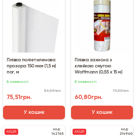
Плівка поліетиленова
Плівка захисна з
прозора 150 мкм (1,5 м)
клейкою смугою
пог. м
Woffmann (0,55 х 15 м)
В наявності
В наявності
86,50грн.
73,50грн.
75,51грн.
60,80грн.
У кошик
У кошик
код:
код:
АКЦІЯ
АКЦІЯ
142765
214960