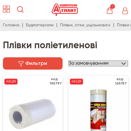
0
Головна
Будматеріали
Плівки, сітки, ущільнювачі
Плівки
Плівки поліетиленові
Фильтри
код:
код:
АКЦІЯ
АКЦІЯ
195797
165757