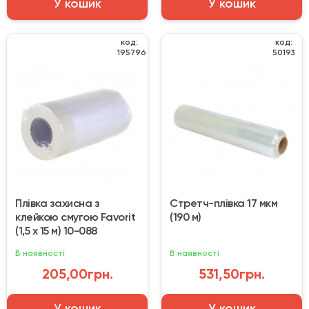
У кошик
У кошик
код:
код:
195796
50193
Плівка захисна з
Стретч-плівка 17 мкм
клейкою смугою Favorit
(190 м)
(1,5 х 15 м) 10-088
В наявності
В наявності
205,00грн.
531,50грн.