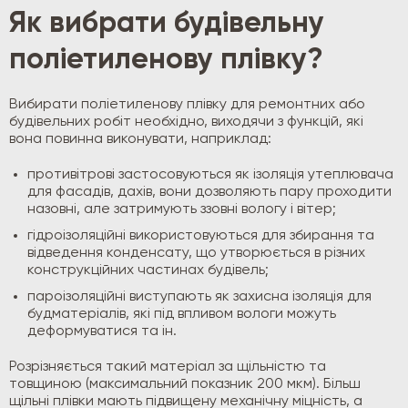
Як вибрати будівельну
поліетиленову плівку?
Вибирати поліетиленову плівку для ремонтних або
будівельних робіт необхідно, виходячи з функцій, які
вона повинна виконувати, наприклад:
противітрові застосовуються як ізоляція утеплювача
для фасадів, дахів, вони дозволяють пару проходити
назовні, але затримують ззовні вологу і вітер;
гідроізоляційні використовуються для збирання та
відведення конденсату, що утворюється в різних
конструкційних частинах будівель;
пароізоляційні виступають як захисна ізоляція для
будматеріалів, які під впливом вологи можуть
деформуватися та ін.
Розрізняється такий матеріал за щільністю та
товщиною (максимальний показник 200 мкм). Більш
щільні плівки мають підвищену механічну міцність, а