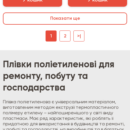
У кошик
У кошик
Показати ще
1
2
>|
Плівки поліетиленові для
ремонту, побуту та
господарства
Плівка поліетиленова є універсальним матеріалом,
виготовленим методом екструзії термопластичного
полімеру етилену – найпоширенішого у світі виду
пластмаси. Має ряд характеристик, які роблять її
придатною для використання в будівництві та ремонті,
у побуті та господарстві, на виробництві та в багатьох