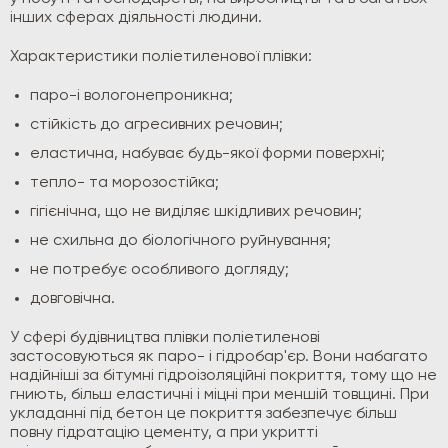
інших сферах діяльності людини.
Характеристики поліетиленової плівки:
паро-і вологонепроникна;
стійкість до агресивних речовин;
еластична, набуває будь-якої форми поверхні;
тепло- та морозостійка;
гігієнічна, що не виділяє шкідливих речовин;
не схильна до біологічного руйнування;
не потребує особливого догляду;
довговічна.
У сфері будівництва плівки поліетиленові
застосовуються як паро- і гідробар'єр. Вони набагато
надійніші за бітумні гідроізоляційні покриття, тому що не
гниють, більш еластичні і міцні при меншій товщині. При
укладанні під бетон це покриття забезпечує більш
повну гідратацію цементу, а при укритті