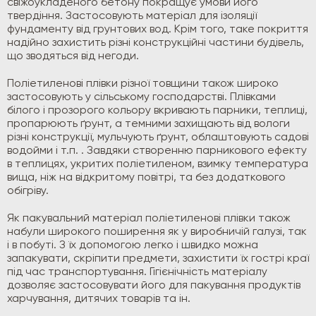
свіжоукладеного бетону покращує умови його
твердіння. Застосовують матеріал для ізоляції
фундаменту від грунтових вод. Крім того, таке покриття
надійно захистить різні конструкційні частини будівель,
що зводяться від негоди.
Поліетиленові плівки різної товщини також широко
застосовують у сільському господарстві. Плівками
білого і прозорого кольору вкривають парники, теплиці,
пропарюють ґрунт, а темними захищають від вологи
різні конструкції, мульчують ґрунт, облаштовують садові
водойми і т.п. . Завдяки створенню парникового ефекту
в теплицях, укритих поліетиленом, взимку температура
вища, ніж на відкритому повітрі, та без додаткового
обігріву.
Як пакувальний матеріал поліетиленові плівки також
набули широкого поширення як у виробничій галузі, так
і в побуті. З їх допомогою легко і швидко можна
запакувати, скріпити предмети, захистити їх гострі краї
під час транспортування. Гігієнічність матеріалу
дозволяє застосовувати його для пакування продуктів
харчування, дитячих товарів та ін.