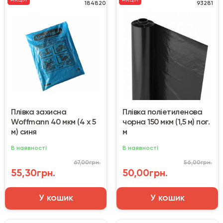
АКЦІЯ
АКЦІЯ
184820
93281
Плівка захисна
Плівка поліетиленова
Woffmann 40 мкм (4 х 5
чорна 150 мкм (1,5 м) пог.
м) синя
м
В наявності
В наявності
67,00грн.
56,00грн.
55,30грн.
50,00грн.
У кошик
У кошик