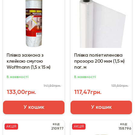
Плівка захисна з
Плівка поліетиленова
клейкою смугою
прозора 200 мкм (1,5 м)
Woffmann (1,5 х 15 м)
пог. м
В наявності
В наявності
141,50грн.
131,50грн.
133,00грн.
117,47грн.
У кошик
У кошик
код:
код:
АКЦІЯ
АКЦІЯ
210977
158796