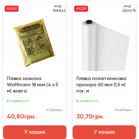
код:
код:
АКЦІЯ
АКЦІЯ
158862
206475
Плівка захисна
Плівка поліетиленова
Woffmann 18 мкм (4 х 5
прозора 60 мкм (1,5 м)
м) жовта
пог. м
В наявності
В наявності
47,50грн.
34,50грн.
40,80грн.
30,70грн.
У кошик
У кошик