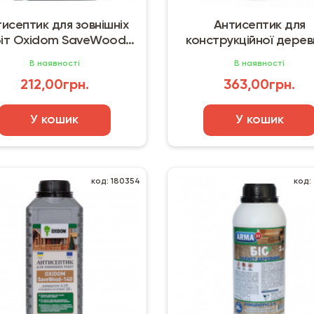
исептик для зовнішніх
Антисептик для
іт Oxidom SaveWood-
конструкційної дерев
140 (5 л) прозорий
Oxidom SaveWood-170 (
В наявності
В наявності
212,00грн.
363,00грн.
У кошик
У кошик
код: 180354
код: