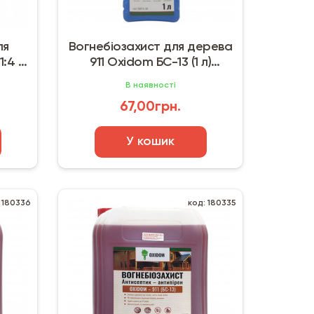
ля
Вогнебіозахист для дерева
:4 (1
911 Oxidom БС-13 (1 л)
тонуючий
В наявності
67,00грн.
У кошик
 180336
код: 180335