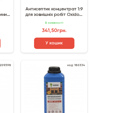
Антисептик концентрат 1:9
ини
для зовнішніх робіт Oxidom
1 л)
SaveWood-133 (5 кг)
В наявності
341,50грн.
У кошик
 209398
код: 180334