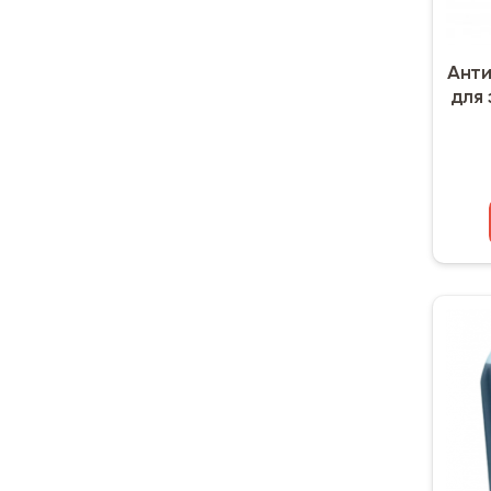
Анти
для 