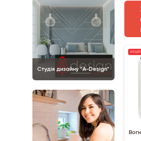
АКЦІЯ
Студія дизайну "A-Design"
Вогн