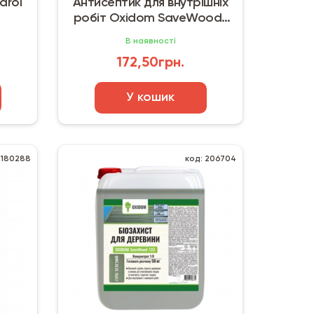
arol
Антисептик для внутрішніх
робіт Oxidom SaveWood-
120 (5 л) прозорий
В наявності
172,50грн.
У кошик
 180288
код: 206704