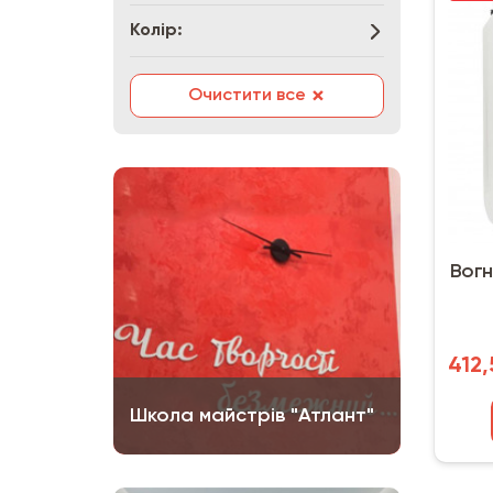
Колір:
×
Очистити все
Вогн
412,
Школа майстрів "Атлант"