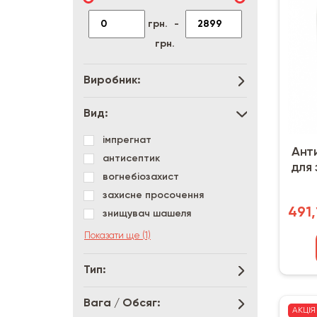
грн.
-
грн.
Виробник:
Вид:
імпрегнат
Ант
антисептик
для 
вогнебіозахист
S
захисне просочення
491,
знищувач шашеля
олифа
Показати ще (1)
Тип:
Вага / Обсяг:
АКЦІЯ