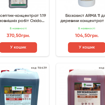
септик-концентрат 1:19
Біозахист ARMA 11 д
зовнішніх робіт Oxidom
деревини концентрат 1
SaveWood-140 (1 л)
кг)
В наявності
В наявності
370,50грн.
104,50грн.
У кошик
У кошик
код: 116439
код: