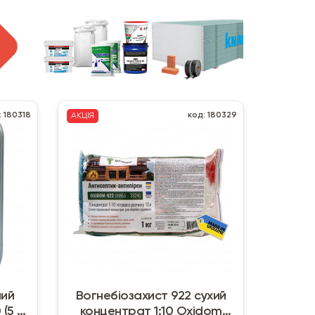
: 180318
код: 180329
АКЦІЯ
ний
Вогнебіозахист 922 сухий
(5 л)
концентрат 1:10 Oxidom