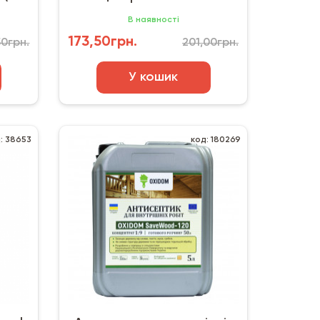
ХМББ-3324 (1 кг)
В наявності
173,50грн.
50грн.
201,00грн.
У кошик
: 38653
код: 180269