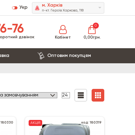
м. Харків
Укр
п-кт. Героїв Харкова, 118
6-76
0
оротний дзвінок
Кабінет
0,00грн.
авка
Оптовим покупцям
 180330
код: 180319
АКЦІЯ