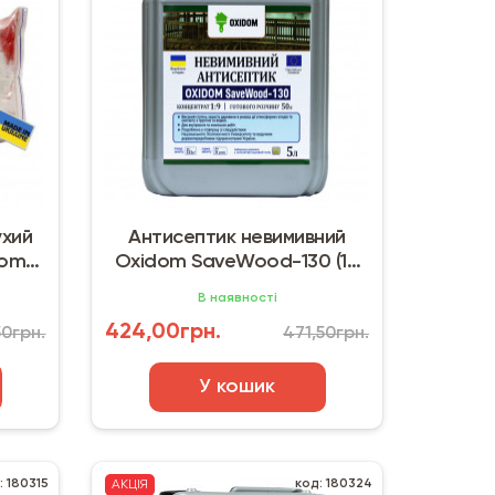
ухий
Антисептик невимивний
dom
Oxidom SaveWood-130 (10
л) фісташковий
В наявності
424,00грн.
50грн.
471,50грн.
У кошик
: 180315
код: 180324
АКЦІЯ