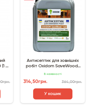
ний
Антисептик для зовнішніх
1 л)
робіт Oxidom SaveWood-
140 (10 л) прозорий
В наявності
314,50грн.
00грн.
364,00грн.
У кошик