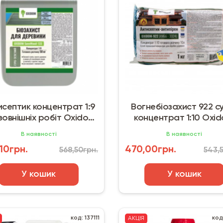
исептик концентрат 1:9
Вогнебіозахист 922 с
зовнішніх робіт Oxidom
концентрат 1:10 Oxi
aveWood-133 (10 кг)
ХМББ-3324 (3 кг)
В наявності
В наявності
10грн.
470,00грн.
568,50грн.
543,
У кошик
У кошик
код: 137111
код
АКЦІЯ