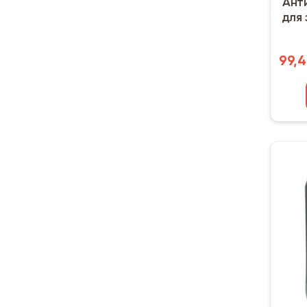
Ант
для 
99,4