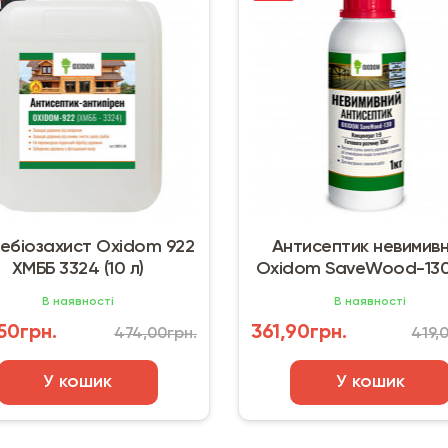
ебіозахист Oxidom 922
Антисептик невимив
ХМББ 3324 (10 л)
Oxidom SaveWood-130 (
фісташковий
В наявності
В наявності
50грн.
361,90грн.
474,00грн.
419,
У кошик
У кошик