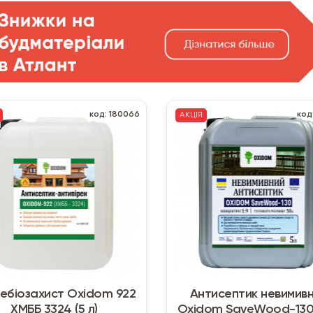
код: 180066
код
АКЦІЯ
ебіозахист Oxidom 922
Антисептик невимив
ХМББ 3324 (5 л)
Oxidom SaveWood-130 