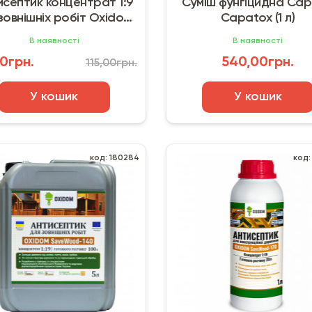
исептик концентрат 1:9
Суміш фунгіцидна Cap
зовнішніх робіт Oxidom
Capatox (1 л)
SaveWood-133 (1 кг)
В наявності
В наявності
0грн.
540,00грн.
115,00грн.
У кошик
У кошик
код: 180284
код: