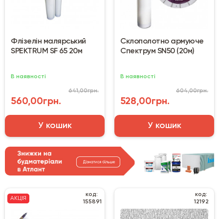
Флізелін малярський
Склополотно армуюче
SPEKTRUM SF 65 20м
Cпектрум SN50 (20м)
В наявності
В наявності
641,00грн.
604,00грн.
560,00грн.
528,00грн.
У кошик
У кошик
код:
код:
АКЦІЯ
155891
12192