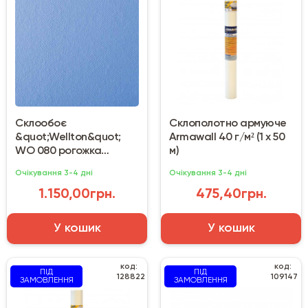
Склообоє
Склополотно армуюче
&quot;Wellton&quot;
Armawall 40 г/м² (1 х 50
WO 080 рогожка
м)
(потолова)
Очікування 3-4 дні
Очікування 3-4 дні
1.150,00грн.
475,40грн.
У кошик
У кошик
код:
код:
ПІД
ПІД
128822
109147
ЗАМОВЛЕННЯ
ЗАМОВЛЕННЯ