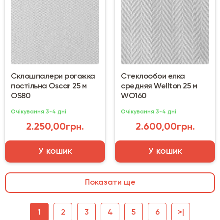
Склошпалери рогожка
Стеклообои елка
постільна Oscar 25 м
средняя Wellton 25 м
OS80
WО160
Очікування 3-4 дні
Очікування 3-4 дні
2.250,00грн.
2.600,00грн.
У кошик
У кошик
Показати ще
1
2
3
4
5
6
>|