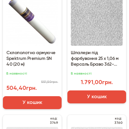
Склополотно армуюче
Шпалери під
Spektrum Premium SN
фарбування 25 х 1,06 м
40 (20 м)
Версаль Браво 362-
70/80362BR70A
В наявності
В наявності
1.791,00грн.
551,50грн.
504,40грн.
У кошик
У кошик
код:
код:
3749
3760