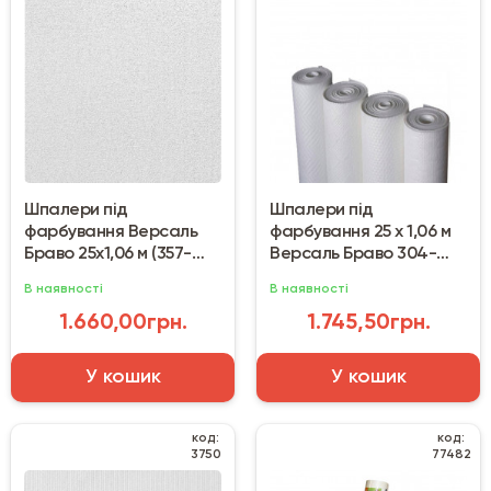
Шпалери під
Шпалери під
фарбування Версаль
фарбування 25 х 1,06 м
Браво 25х1,06 м (357-
Версаль Браво 304-
60/80357BR60)
60/80304BR60A
В наявності
В наявності
1.660,00грн.
1.745,50грн.
У кошик
У кошик
код:
код:
3750
77482