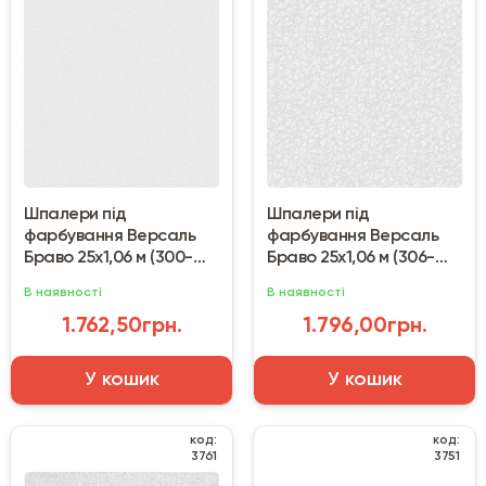
Шпалери під
Шпалери під
фарбування Версаль
фарбування Версаль
Браво 25х1,06 м (300-
Браво 25х1,06 м (306-
60/80300BR60A)
70/80306BR70A)
В наявності
В наявності
1.762,50грн.
1.796,00грн.
У кошик
У кошик
код:
код:
3761
3751