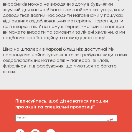
виробників можна не виходячи з дому в будь-який
зручний для вас час! Багатьом знайома ситуація, коли
доводиться довгий час ходити магазинами у пошуках
відповідних оздоблювальних матеріалів, переглядати
сотні варіантів. У нашому інтернет-магазині шпалери
ви можете вибрати та замовити за лічені хвилини, а ми
подбаємо про їх надійну та швидку доставку!
Ціна на шпалери в Харкові більш ніж доступна! Ми
пропонуємо найпопулярніші та затребувані види таких
оздоблювальних матеріалів – паперові, вінілові,
флізелінові, під фарбування, що миються та багато
інших.
Підписуйтесь, щоб дізнаватися першим
про акції та спеціальні пропозиції