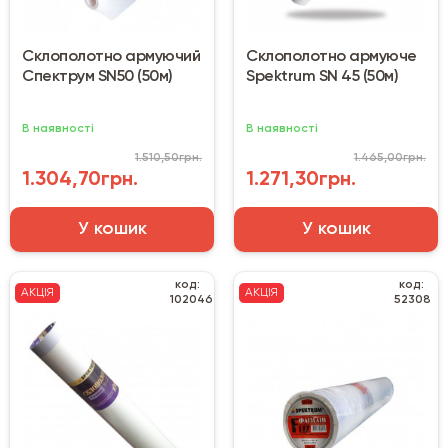
Склополотно армуючий
Склополотно армуюче
Cпектрум SN50 (50м)
Spektrum SN 45 (50м)
В наявності
В наявності
1.510,50грн.
1.465,00грн.
1.304,70грн.
1.271,30грн.
У кошик
У кошик
код:
код:
АКЦІЯ
АКЦІЯ
102046
52308