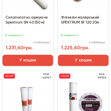
Склополотно армуюче
Флізелін малярський
Spektrum SN 40 (50 м)
SPEKTRUM SF 120 20м
В наявності
В наявності
1.419,00грн.
1.419,00грн.
1.231,60грн.
1.225,60грн.
У кошик
У кошик
код:
код:
АКЦІЯ
АКЦІЯ
46747
99104