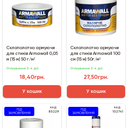
Склополотно армуюче
Склополотно армуюче
для стиків Armawall 0,05
для стиків Armawall 100
м (15 м) 50 г/м²
см (15 м) 50г/м²
Очікування 3-4 дні
Очікування 3-4 дні
18,40грн.
27,50грн.
У кошик
У кошик
код:
код:
ПІД
ПІД
85229
102741
ЗАМОВЛЕННЯ
ЗАМОВЛЕННЯ