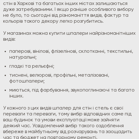
стін в Харкові та багатьох інших містах залишаються
дуже затребуваними. І якщо раніше особливого вибору
не було, то сьогодні від різноманіття видів, фактур та
кольорів такого декору легко розгубитись.
У магазинах можна купити шпалери найрізноманітніших
видів:
паперові, вінілові, флізелінові, склотканні, текстильні,
натуральні;
гладкі та рельєфні;
тиснені, велюрові, профільні, металізовані,
фотошпалери;
миються, під фарбування, звукопоглинаючі та багато
інших.
У кожного з цих видів шпалер для стін і стель є свої
переваги та переваги, тому вибір відповідних саме під
ваш будинок та умови експлуатації може зайняти
деякий час. Усвідомлений вибір такого оздоблення
вбереже в майбутньому від розчарувань та заощадить
час та бюджет на повторному ремонті.