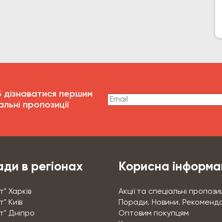
б дізнаватися першим
альні пропозиції
ди в регіонах
Корисна інформа
т" Харків
Акції та спеціальні пропозиц
" Київ
Поради. Новини. Рекоменда
т" Дніпро
Оптовим покупцям