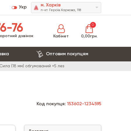
м. Харків
Укр
п-кт. Героїв Харкова, 118
6-76
0
оротний дзвінок
Кабінет
0,00грн.
авка
Оптовим покупцям
Сила (18 мм) обгумований +5 лез
Код покупця:
153602-1234595