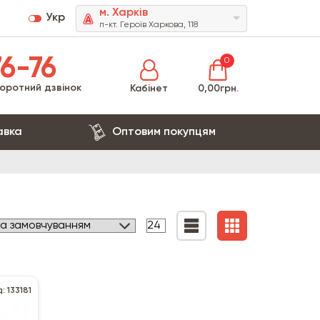
м. Харків
Укр
п-кт. Героїв Харкова, 118
6-76
0
оротний дзвінок
Кабінет
0,00грн.
авка
Оптовим покупцям
: 133181