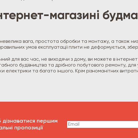
нтернет-магазині будма
і, невелика вага, простота обробки та монтажу, а також н
правильних умов експлуатації плити не деформується, збе
чний для вас час, не виходячи з дому, ви можете в інтерне
табного будівництва та дрібного побутового ремонту, для
 електрики та багато іншого. Крім різноманітних витратних
б дізнаватися першим
альні пропозиції