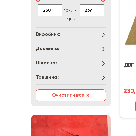
грн.
-
грн.
Виробник:
Довжина:
Ширина:
ДВП 
Товщина:
230,
×
Очистити все