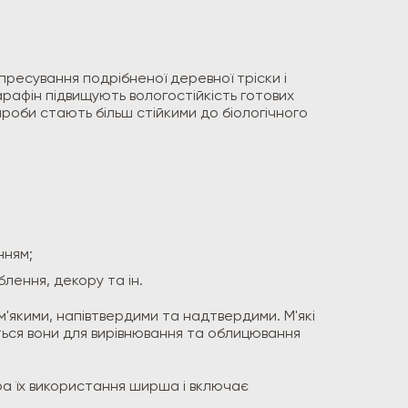
ресування подрібненої деревної тріски і
парафін підвищують вологостійкість готових
вироби стають більш стійкими до біологічного
нням;
ення, декору та ін.
 м'якими, напівтвердими та надтвердими. М'які
ються вони для вирівнювання та облицювання
фера їх використання ширша і включає