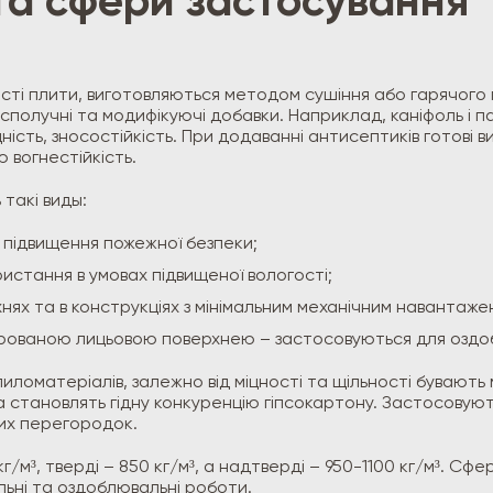
та сфери застосування
сті плити, виготовляються методом сушіння або гарячого п
і сполучні та модифікуючі добавки. Наприклад, каніфоль і 
ність, зносостійкість. При додаванні антисептиків готові 
ю вогнестійкість.
такі виды:
 підвищення пожежної безпеки;
ористання в умовах підвищеної вологості;
хнях та в конструкціях з мінімальним механічним навантаже
ованою лицьовою поверхнею – застосовуються для оздобл
иломатеріалів, залежно від міцності та щільності бувають
 та становлять гідну конкуренцію гіпсокартону. Застосову
них перегородок.
г/м³, тверді – 850 кг/м³, а надтверді – 950-1100 кг/м³. С
льні та оздоблювальні роботи.