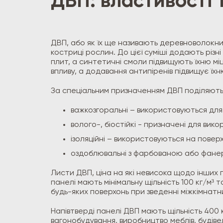
ДВП: властивості 
ДВП, або як їх ще називають деревноволокни
костриці рослин. До цієї суміші додають різн
плит, а синтетичні смоли підвищують їхню міц
впливу, а додавання антипіренів підвищує їхн
За спеціальним призначенням ДВП поділяють 
важкозгоральні – використовуються для
волого-, біостійкі - призначені для вик
ізоляційні – використовуються на повер
оздоблювальні з фарбованою або фанер
Листи ДВП, ціна на які невисока щодо інших п
панелі мають мінімальну щільність 100 кг/м³
будь-яких поверхонь при зведенні міжкімнат
Напівтверді панелі ДВП мають щільність 400 к
вагонобудування, виробництво меблів, будіве