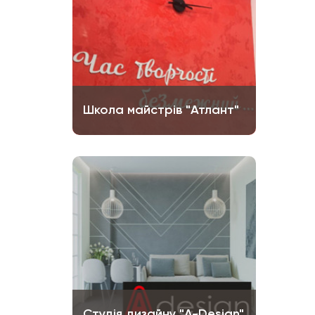
Школа майстрів "Атлант"
Студія дизайну "A-Design"