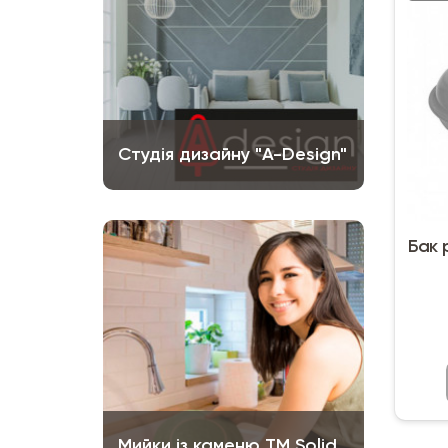
Студія дизайну "A-Design"
Бак 
Мийки із каменю ТМ Solid