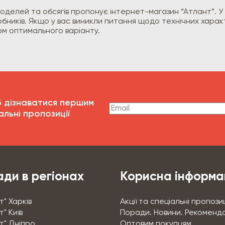
 моделей та обсягів пропонує інтернет-магазин “Атлант”.
бників. Якщо у вас виникли питання щодо технічних харак
ром оптимального варіанту.
б дізнаватися першим
альні пропозиції
ди в регіонах
Корисна інформа
т" Харків
Акції та спеціальні пропозиц
" Київ
Поради. Новини. Рекоменда
т" Дніпро
Оптовим покупцям