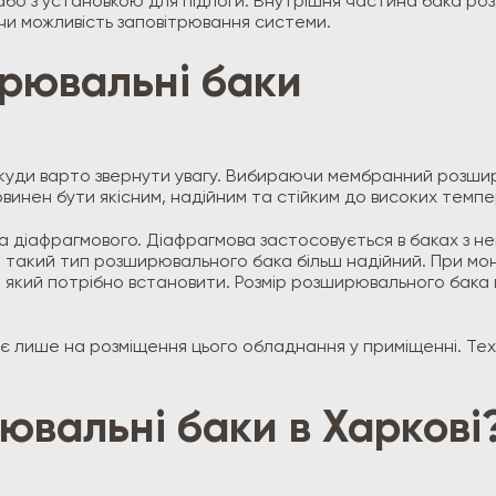
бо з установкою для підлоги. Внутрішня частина бака ро
и можливість заповітрювання системи.
рювальні баки
, куди варто звернути увагу. Вибираючи мембранний розши
овинен бути якісним, надійним та стійким до високих темп
 діафрагмового. Діафрагмова застосовується в баках з нев
, і такий тип розширювального бака більш надійний. При м
м, який потрібно встановити. Розмір розширювального бака
є лише на розміщення цього обладнання у приміщенні. Техн
ювальні баки в Харкові