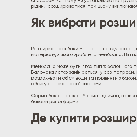
способом монтажу - з установкою на труби а
рідини розширюватися, при цьому виключаюч
Як вибрати розши
Розширювальні баки мають певні відмінності
матеріалу, з якого зроблена мембрана. Він п
Мембрана може бути двох типів: балонного та
Балонова легко замінюється, у разі потреби
розрахувати об'єм води та порівняти з бако
обсягу опалювальної системи.
Форма бака, плоска або циліндрична, вплива
баками різної форми.
Де купити розшир