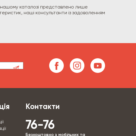
 У нашому каталозі представлено лише
теристик, наші консультанти із задоволенням
ція
Контакти
76-76
ії
ції
Безкоштовно з мобільних та