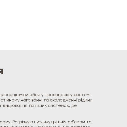
я
нсації зміни обсягу теплоносія у системі.
остійному нагріванні та охолодженні рідини
ондиціювання та інших системах, де
орму. Розрізняються внутрішнім об'ємом та