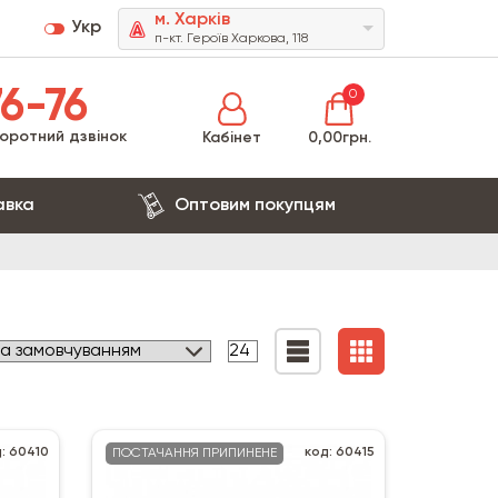
м. Харків
Укр
п-кт. Героїв Харкова, 118
6-76
0
оротний дзвінок
Кабінет
0,00грн.
авка
Оптовим покупцям
: 60410
код: 60415
ПОСТАЧАННЯ ПРИПИНЕНЕ