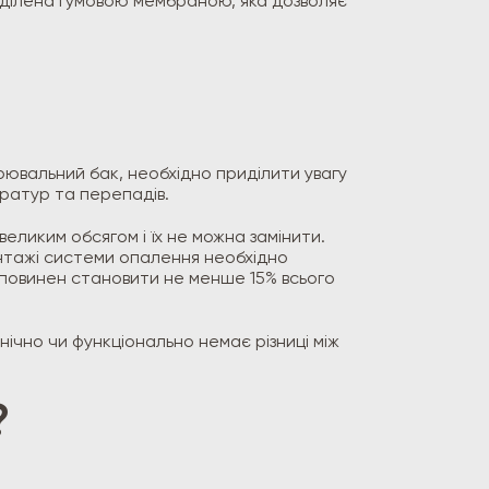
зділена гумовою мембраною, яка дозволяє
рювальний бак, необхідно приділити увагу
ератур та перепадів.
еликим обсягом і їх не можна замінити.
онтажі системи опалення необхідно
 повинен становити не менше 15% всього
ічно чи функціонально немає різниці між
?