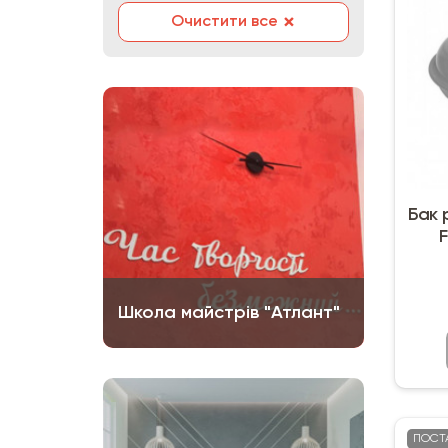
×
Очистити все
Бак 
F
Школа майстрів "Атлант"
ПОСТ