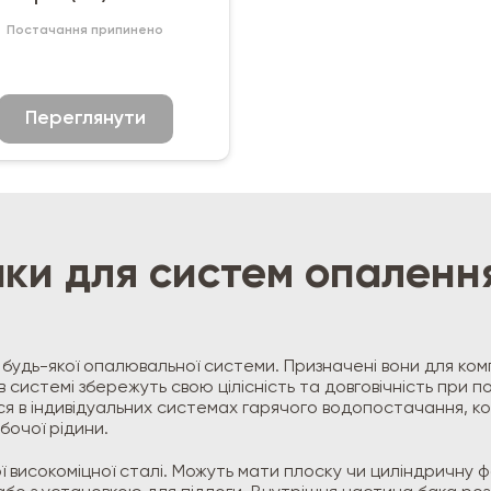
Постачання припинено
Переглянути
ки для систем опаленн
будь-якої опалювальної системи. Призначені вони для компе
системі збережуть свою цілісність та довговічність при п
ся в індивідуальних системах гарячого водопостачання, к
очої рідини.
ї високоміцної сталі. Можуть мати плоску чи циліндричну ф