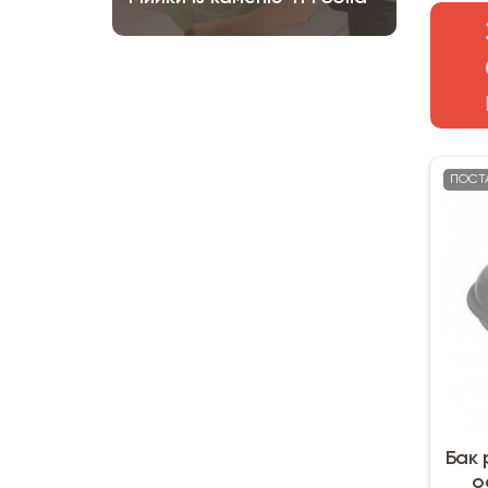
ПОСТ
Бак 
o