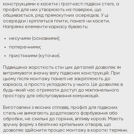
конструкціями є касетні і ґратчасті підвісні стелі, а
профілі для них утворюють на поверхні, що
обшивається, ряд прямокутних осередків. У ці
осередки і кріпляться плити, панелі чи касети.
Напрямні елементи каркасу бувають:
несучими (основними);
поперечними;
пристінними (куточки).
Підвищена жорсткість стін цих деталей дозволяє їм
витримувати значну вагу підвісних конструкцій. При
цьому після монтажу панелі не закріплюють до
каркаса, а просто укладають у нього. Це дозволяє в
будь-який час отримати доступ до міжпанельного
простору для обслуговування комунікацій.
Виготовлені з якісних сплавів, профілі для підвісних
стель не вимагають додаткового фарбування або
обробки, не схильні до горіння, впливу корозії. Мають
зручну форму з безліччю кріпильних отворів, що
дозволяє здійснити процес монтажу в короткі терміни.