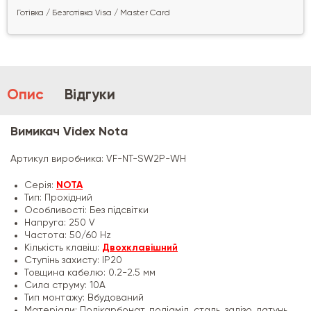
Готівка / Безготівка Visa / Master Card
Опис
Відгуки
Вимикач Videx Nota
Артикул виробника: VF-NT-SW2P-WH
Серія:
NOTA
Тип: Прохідний
Особливості: Без підсвітки
Напруга: 250 V
Частота: 50/60 Hz
Кількість клавіш:
Двохклавішний
Ступінь захисту: IP20
Товщина кабелю: 0.2-2.5 мм
Сила струму: 10А
Тип монтажу: Вбудований
Матеріали: Полікарбонат, поліамід, сталь, залізо, латунь