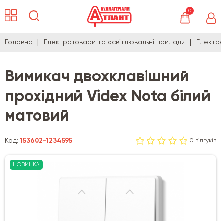
0
Головна
Електротовари та освітлювальні прилади
Електр
Вимикач двохклавішний
прохідний Videx Nota білий
матовий
Код:
153602-1234595
0 відгуків
НОВИНКА